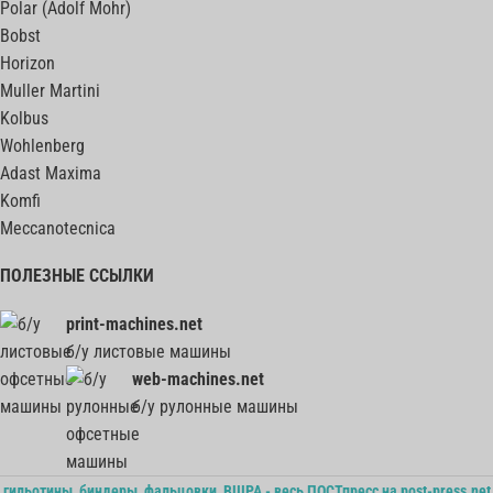
Polar (Adolf Mohr)
Bobst
Horizon
Muller Martini
Kolbus
Wohlenberg
Adast Maxima
Komfi
Meccanotecnica
ПОЛЕЗНЫЕ ССЫЛКИ
print-machines.net
б/у листовые машины
web-machines.net
б/у рулонные машины
гильотины, биндеры, фальцовки, ВШРА - весь ПОСТпресс на post-press.net