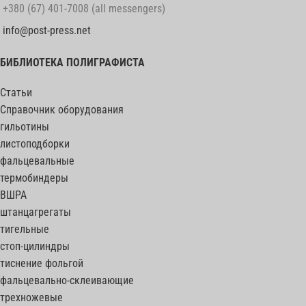
+380 (67) 401-7008 (all messengers)
info@post-press.net
БИБЛИОТЕКА ПОЛИГРАФИСТА
Статьи
Справочник оборудования
гильотины
листоподборки
фальцевальные
термобиндеры
ВШРА
штанцагрегаты
тигельные
стоп-цилиндры
тиснение фольгой
фальцевально-склеивающие
трехножевые