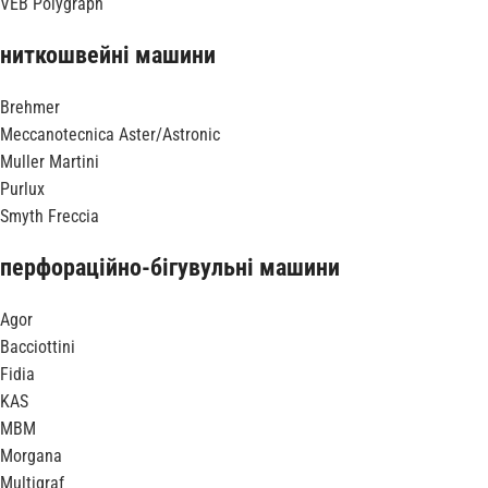
VEB Polygraph
ниткошвейні машини
Brehmer
Meccanotecnica Aster/Astronic
Muller Martini
Purlux
Smyth Freccia
перфораційно-бігувульні машини
Agor
Bacciottini
Fidia
KAS
MBM
Morgana
Multigraf