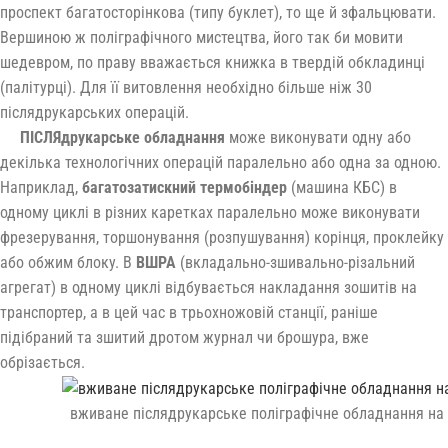
проспект багатосторінкова (типу буклет), то ще й зфальцювати.
Вершиною ж поліграфічного мистецтва, його так би мовити
шедевром, по праву вважається книжка в твердій обкладинці
(палітурці). Для її витовлення необхідно більше ніж 30
післядрукарських операцій.
ПІСЛЯдрукарське обладнання
може виконувати одну або
декілька технологічних операцій паралельно або одна за одною.
Наприклад,
багатозатискний термобіндер
(машина КБС) в
одному циклі в різних каретках паралельно може виконувати
фрезерування, торшонування (розпушування) корінця, проклейку
або обжим блоку. В
ВШРА
(вкладально-зшивально-різальний
агрегат) в одному циклі відбувається накладання зошитів на
транспортер, а в цей час в трьохножовій станції, раніше
підібраний та зшитий дротом журнал чи брошура, вже
обрізається.
вживане післядрукарське поліграфічне обладнання на p