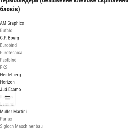
термобіндери (безшвейне клейове скріплення
блоків)
AM Graphics
Bufalo
C.P. Bourg
Eurobind
Eurotecnica
Fastbind
FKS
Heidelberg
Horizon
Jud Ecamo
Kolbus
Lamirel
Muller Martini
Purlux
Sigloch Maschinenbau