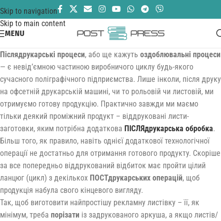
Skip to navigation
Skip to main content
MENU
Післядрукарські процеси
, або ще кажуть
оздоблювальні процеси
— є невід’ємною частиною виробничого циклу будь-якого
сучасного поліграфічного підприємства. Лише інколи, після друку
на офсетній друкарській машині, чи то рольовій чи листовій, ми
отримуємо готову продукцію. Практично завжди ми маємо
тільки деякий проміжний продукт – віддруковані листи-
заготовки, яким потрібна додаткова
ПІСЛЯдрукарська обробка
.
Більш того, як правило, навіть однієї додаткової технологічної
операції не достатньо для отримання готового продукту. Скоріше
за все попередньо віддрукований відбиток має пройти цілий
ланцюг (цикл) з декількох
ПОСТдрукарських операцій
, щоб
продукція набула свого кінцевого вигляду.
Так, щоб виготовити найпростішу рекламну листівку – її, як
мінімум, треба
порізати
із задрукованого аркуша, а якщо листів/