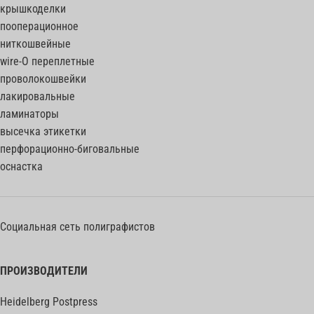
крышкоделки
пооперационное
ниткошвейные
wire-O переплетные
проволокошвейки
лакировальные
ламинаторы
высечка этикетки
перфорационно-биговальные
оснастка
Социальная сеть полиграфистов
ПРОИЗВОДИТЕЛИ
Heidelberg Postpress