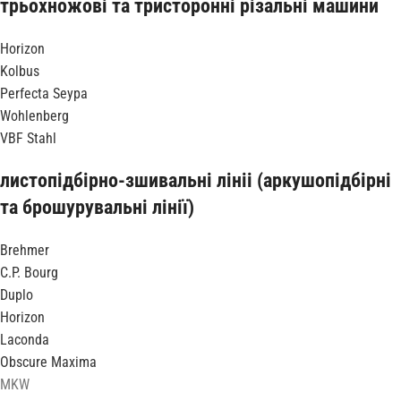
трьохножові та тристоронні різальні машини
Horizon
Kolbus
Perfecta Seypa
Wohlenberg
VBF Stahl
листопідбірно-зшивальні лініі (аркушопідбірні
та брошурувальні лінії)
Brehmer
C.P. Bourg
Duplo
Horizon
Laconda
Obscure Maxima
MKW