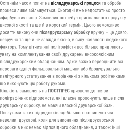
Останнім часом попит на
післядрукарські процеси
та обробні
процеси лише збільшується. Сьогодні вже недостатньо просто
«фарбувати» папір. Замовник потребує оригінального продукту
високої якості та ще й в короткий термін. Цього неможливо
досягти виконуючи
післядрукарську обробку
вручну – це довго,
незручно та ще й не завжди якісно, в силу наявності людського
фактору. Тому вітчизняні поліграфісти все більше приділяють
увагу на комплектування своїх друкарень високоякісним
післядрукарським обладнанням. Адже важко переоцінити всі
переваги однієї фальцювальної машини або брошурувально-
палітурного устаткування в порівнянні з кількома робітниками,
що виконують цю роботу руками.
Кількість замовлень на
ПОСТПРЕС
призвело до появи
поліграфічних підприємств, які власне пропонують лише після
друкарську обробку, не маючи власної друкарської бази.
Послугами таких підрядників здебільшого користуються
невеликі друкарні, коли для виконання післядрукарської
обробки в них немає відповідного обладнання, а також інші