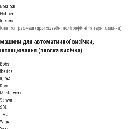
Bostitch
Hohner
Introma
Київполіграфмаш (дротошвейні поліграфічні та тарні машини)
машини для автоматичної висічки,
штанцювання (плоска висічка)
Bobst
Iberica
Iijima
Kama
Masterwork
Sanwa
SBL
TMZ
Wupa
Yawa