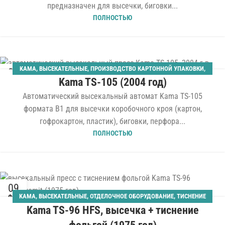
предназначен для высечки, биговки...
ПОЛНОСТЬЮ
KAMA
,
ВЫСЕКАТЕЛЬНЫЕ
,
ПРОИЗВОДСТВО КАРТОННОЙ УПАКОВКИ
,
21
Kama TS-105 (2004 год)
ШТАНЦАГРЕГАТЫ
МАР
Автоматический высекальный автомат Kama TS-105
формата B1 для высечки коробочного кроя (картон,
гофрокартон, пластик), биговки, перфора...
ПОЛНОСТЬЮ
09
KAMA
,
ВЫСЕКАТЕЛЬНЫЕ
,
ОТДЕЛОЧНОЕ ОБОРУДОВАНИЕ
,
ТИСНЕНИЕ
ФЕВ
Kama TS-96 HFS, высечка + тиснение
ФОЛЬГОЙ
,
ШТАНЦАГРЕГАТЫ