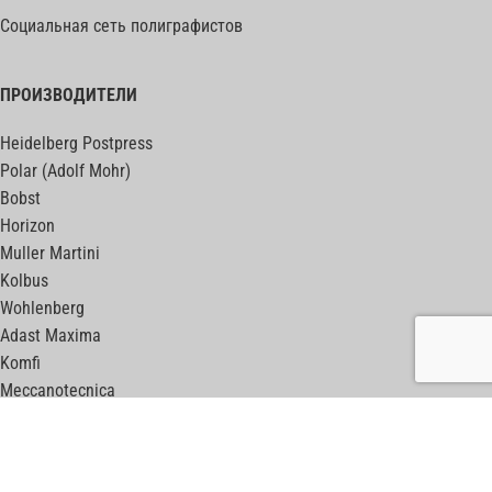
Социальная сеть полиграфистов
ПРОИЗВОДИТЕЛИ
Heidelberg Postpress
Polar (Adolf Mohr)
Bobst
Horizon
Muller Martini
Kolbus
Wohlenberg
Adast Maxima
Komfi
Meccanotecnica
ПОЛЕЗНЫЕ ССЫЛКИ
print-machines.net