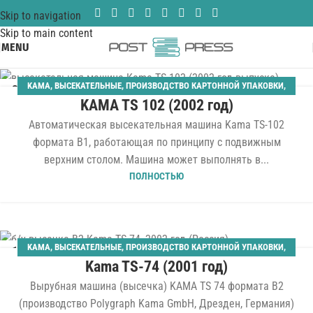
Skip to navigation
Skip to main content
MENU
KAMA
,
ВЫСЕКАТЕЛЬНЫЕ
,
ПРОИЗВОДСТВО КАРТОННОЙ УПАКОВКИ
,
02
KAMA TS 102 (2002 год)
ШТАНЦАГРЕГАТЫ
ЯНВ
Автоматическая высекательная машина Kama TS-102
формата B1, работающая по принципу с подвижным
верхним столом. Машина может выполнять в...
ПОЛНОСТЬЮ
KAMA
,
ВЫСЕКАТЕЛЬНЫЕ
,
ПРОИЗВОДСТВО КАРТОННОЙ УПАКОВКИ
,
10
Kama TS-74 (2001 год)
ШТАНЦАГРЕГАТЫ
ОКТ
Вырубная машина (высечка) KAMA TS 74 формата B2
(производство Polygraph Kama GmbH, Дрезден, Германия)