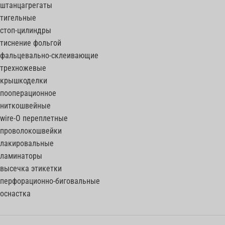
штанцагрегаты
тигельные
стоп-цилиндры
тиснение фольгой
фальцевально-склеивающие
трехножевые
крышкоделки
пооперационное
ниткошвейные
wire-O переплетные
проволокошвейки
лакировальные
ламинаторы
высечка этикетки
перфорационно-биговальные
оснастка