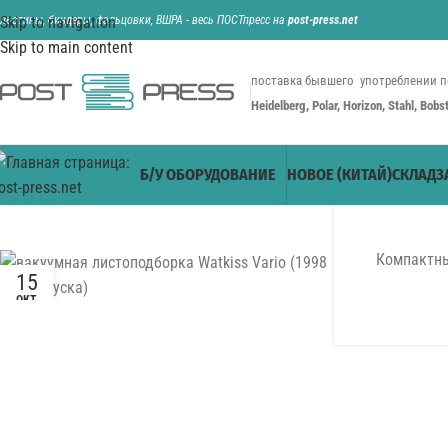
ильотины, биндеры, фальцовки, ВШРА - весь ПОСТпресс на
Skip to navigation
post-press.net
Skip to main content
поставка бывшего употреблении п
Heidelberg, Polar, Horizon, Stahl, Bob
Б/У ОБОРУДОВАНИЕ
НОВОЕ (КИТАЙ)
СКЛАД
З
Компактны
15
ОКТ