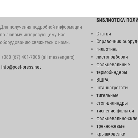
БИБЛИОТЕКА ПОЛ
Для получения подробной информации
Статьи
по любому интересующему Вас
Справочник оборуд
оборудованию свяжитесь с нами.
гильотины
листоподборки
+380 (67) 401-7008 (all messengers)
фальцевальные
info@post-press.net
термобиндеры
ВШРА
штанцагрегаты
тигельные
стоп-цилиндры
тиснение фольгой
фальцевально-скл
трехножевые
крышкоделки