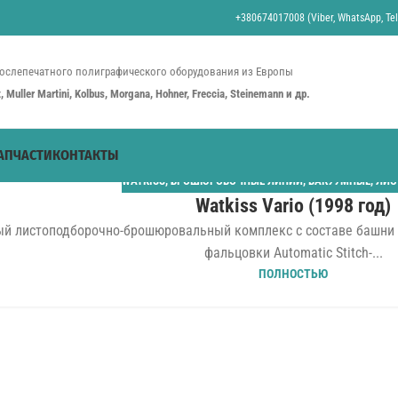
+380674017008 (Viber, WhatsApp, Tel
ослепечатного полиграфического оборудования из Европы
st, Muller Martini, Kolbus, Morgana, Hohner, Freccia, Steinemann и др.
АПЧАСТИ
КОНТАКТЫ
WATKISS
,
БРОШЮРОВОЧНЫЕ ЛИНИИ
,
ВАКУУМНЫЕ
,
ЛИС
Watkiss Vario (1998 год)
й листоподборочно-брошюровальный комплекс с составе башни Wa
фальцовки Automatic Stitch-...
ПОЛНОСТЬЮ