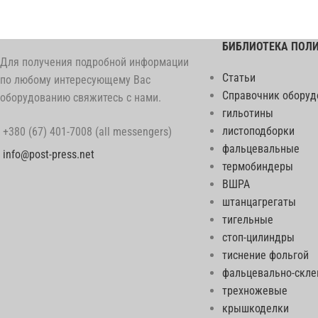
БИБЛИОТЕКА ПОЛ
Для получения подробной информации
Статьи
по любому интересующему Вас
Справочник оборуд
оборудованию свяжитесь с нами.
гильотины
листоподборки
+380 (67) 401-7008 (all messengers)
фальцевальные
info@post-press.net
термобиндеры
ВШРА
штанцагрегаты
тигельные
стоп-цилиндры
тиснение фольгой
фальцевально-скл
трехножевые
крышкоделки