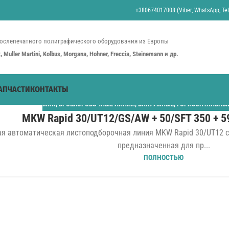
+380674017008 (Viber, WhatsApp, Tel
ослепечатного полиграфического оборудования из Европы
st, Muller Martini, Kolbus, Morgana, Hohner, Freccia, Steinemann и др.
АПЧАСТИ
КОНТАКТЫ
MKW
,
БРОШЮРОВОЧНЫЕ ЛИНИИ
,
ВАКУУМНЫЕ
,
ГОРИЗОНТАЛЬНЫ
MKW Rapid 30/UT12/GS/AW + 50/SFT 350 + 59
 автоматическая листоподборочная линия MKW Rapid 30/UT12 с 
предназначенная для пр...
ПОЛНОСТЬЮ