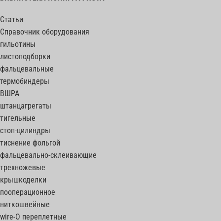
Статьи
Справочник оборудования
гильотины
листоподборки
фальцевальные
термобиндеры
ВШРА
штанцагрегаты
тигельные
стоп-цилиндры
тиснение фольгой
фальцевально-склеивающие
трехножевые
крышкоделки
пооперационное
ниткошвейные
wire-O переплетные