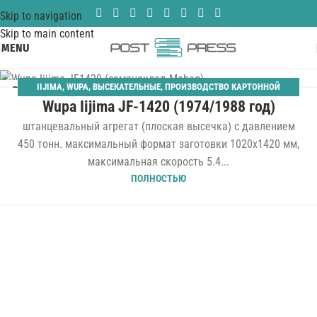
Skip to navigation
Skip to main content
MENU
IIJIMA
,
WUPA
,
ВЫСЕКАТЕЛЬНЫЕ
,
ПРОИЗВОДСТВО КАРТОННОЙ
25
Wupa Iijima JF-1420 (1974/1988 год)
УПАКОВКИ
,
ШТАНЦАГРЕГАТЫ
МАЙ
штанцевальный агрегат (плоская высечка) с давлением
450 тонн. максимальный формат заготовки 1020x1420 мм,
максимальная скорость 5.4...
ПОЛНОСТЬЮ