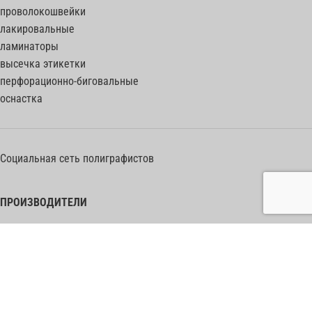
проволокошвейки
лакировальные
ламинаторы
высечка этикетки
перфорационно-биговальные
оснастка
Социальная сеть полиграфистов
ПРОИЗВОДИТЕЛИ
Heidelberg Postpress
Polar (Adolf Mohr)
Bobst
Horizon
Muller Martini