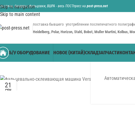
ильотины, биндеры, фальцовки, ВШРА - весь ПОСТпресс на
Skip to navigation
post-press.net
Skip to main content
поставка бывшего употреблении послепечатного полиграфи
Heidelberg, Polar, Horizon, Stahl, Bobst, Muller Martini, Kolbus, M
Б/У ОБОРУДОВАНИЕ
НОВОЕ (КИТАЙ)
СКЛАД
ЗАПЧАСТИ
КОНТА
Автоматическа
21
СЕН