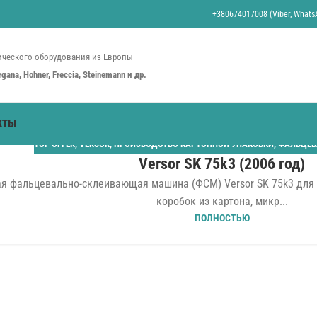
+380674017008 (Viber, WhatsA
ческого оборудования из Европы
organa, Hohner, Freccia, Steinemann и др.
КТЫ
TOP OFFER
,
VERSOR
,
ПРОИЗВОДСТВО КАРТОННОЙ УПАКОВКИ
,
ФАЛЬЦЕВ
Versor SK 75k3 (2006 год)
я фальцевально-склеивающая машина (ФСМ) Versor SK 75k3 для 
коробок из картона, микр...
ПОЛНОСТЬЮ