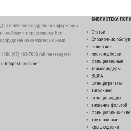
БИБЛИОТЕКА ПОЛ
Для получения подробной информации
Статьи
по любому интересующему Вас
Справочник оборуд
оборудованию свяжитесь с нами.
гильотины
листоподборки
+380 (67) 401-7008 (all messengers)
фальцевальные
info@post-press.net
термобиндеры
ВШРА
штанцагрегаты
тигельные
стоп-цилиндры
тиснение фольгой
фальцевально-скл
трехножевые
крышкоделки