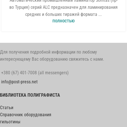
Автоматический промышленный ламинатор Somtas (пр-
во Турция) серий ALC предназначен для ламинирования
средних и больших тиражей формата ...
ПОЛНОСТЬЮ
Для получения подробной информации по любому
интересующему Вас оборудованию свяжитесь с нами.
+380 (67) 401-7008 (all messengers)
info@post-press.net
БИБЛИОТЕКА ПОЛИГРАФИСТА
Статьи
Справочник оборудования
гильотины