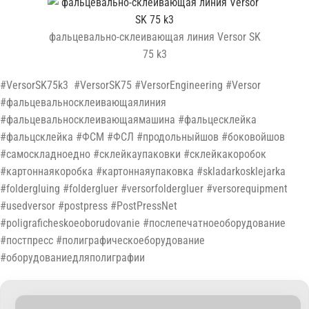
фальцевально-склеивающая линия Versor SK
75 k3
#VersorSK75k3 #VersorSK75 #VersorEngineering #Versor
#фальцевальносклеивающаялиния
#фальцевальносклеивающаямашина #фальцесклейка
#фальцсклейка #ФСМ #ФСЛ #продольныйшов #боковойшов
#самоскладноедно #склейкаупаковки #склейкакоробок
#картоннаякоробка #картоннаяупаковка #skladarkosklejarka
#foldergluing #foldergluer #versorfoldergluer #versorequipment
#usedversor #postpress #PostPressNet
#poligraficheskoeoborudovanie #поcлепечатноеоборудование
#постпресс #полиграфическоеборудование
#оборудованиедляполиграфии