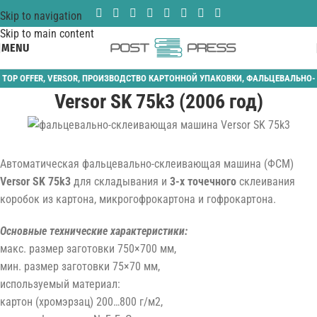
Skip to navigation
Skip to main content
MENU
TOP OFFER
,
VERSOR
,
ПРОИЗВОДСТВО КАРТОННОЙ УПАКОВКИ
,
ФАЛЬЦЕВАЛЬНО-
Versor SK 75k3 (2006 год)
СКЛЕИВАЮЩИЕ
Автоматическая фальцевально-склеивающая машина (ФСМ)
Versor SK 75k3
для складывания и
3-х точечного
склеивания
коробок из картона, микрогофрокартона и гофрокартона.
Основные технические характеристики:
макс. размер заготовки 750×700 мм,
мин. размер заготовки 75×70 мм,
используемый материал:
картон (хромэрзац) 200…800 г/м2,