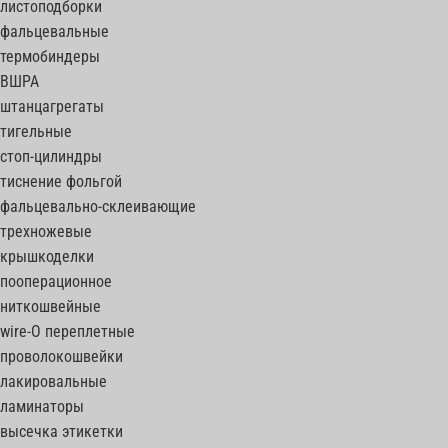
листоподборки
фальцевальные
термобиндеры
ВШРА
штанцагрегаты
тигельные
стоп-цилиндры
тиснение фольгой
фальцевально-склеивающие
трехножевые
крышкоделки
пооперационное
ниткошвейные
wire-O переплетные
проволокошвейки
лакировальные
ламинаторы
высечка этикетки