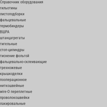
Справочник оборудования
гильотины
листоподборки
фальцевальные
термобиндеры
ВШРА
штанцагрегаты
тигельные
стоп-цилиндры
тиснение фольгой
фальцевально-склеивающие
трехножевые
крышкоделки
пооперационное
ниткошвейные
wire-O переплетные
проволокошвейки
лакировальные