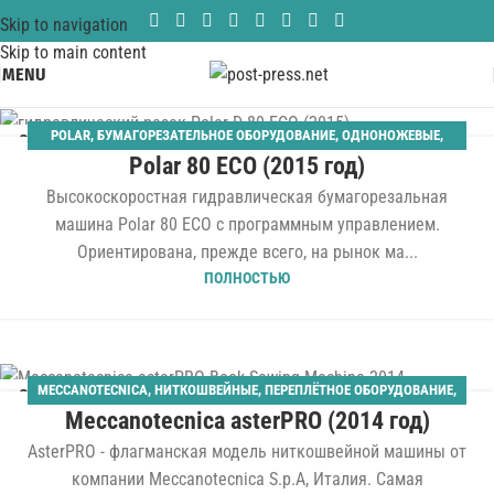
Skip to navigation
Skip to main content
MENU
POLAR
,
БУМАГОРЕЗАТЕЛЬНОЕ ОБОРУДОВАНИЕ
,
ОДНОНОЖЕВЫЕ
,
06
Polar 80 ECO (2015 год)
ШИРИНА 800 ММ
АВГ
Высокоскоростная гидравлическая бумагорезальная
машина Polar 80 ECO с программным управлением.
Ориентирована, прежде всего, на рынок ма...
ПОЛНОСТЬЮ
MECCANOTECNICA
,
НИТКОШВЕЙНЫЕ
,
ПЕРЕПЛЁТНОЕ ОБОРУДОВАНИЕ
,
04
Meccanotecnica asterPRO (2014 год)
ТВЁРДЫЙ ПЕРЕПЛЁТ
АВГ
AsterPRO - флагманская модель ниткошвейной машины от
компании Meccanotecnica S.p.A, Италия. Самая