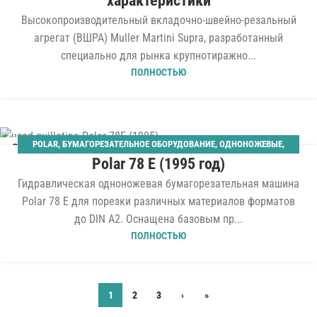
характеристики
Высокопроизводительный вкладочно-швейно-резальный
агрегат (ВШРА) Muller Martini Supra, разработанный
специально для рынка крупнотиражно...
ПОЛНОСТЬЮ
POLAR
,
БУМАГОРЕЗАТЕЛЬНОЕ ОБОРУДОВАНИЕ
,
ОДНОНОЖЕВЫЕ
,
20
Polar 78 E (1995 год)
ШИРИНА 780 ММ
ИЮЛ
Гидравлическая одноножевая бумагорезательная машина
Polar 78 E для порезки различных материалов форматов
до DIN A2. Оснащена базовым пр...
ПОЛНОСТЬЮ
1
2
3
›
»