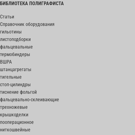
БИБЛИОТЕКА ПОЛИГРАФИСТА
Статьи
Справочник оборудования
гильотины
листоподборки
фальцевальные
термобиндеры
ВШРА
штанцагрегаты
тигельные
стоп-цилиндры
тиснение фольгой
фальцевально-склеивающие
трехножевые
крышкоделки
пооперационное
ниткошвейные