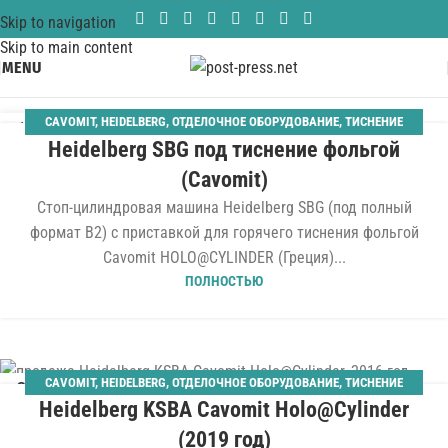
Skip to navigation
Skip to main content
MENU
CAVOMIT
,
HEIDELBERG
,
ОТДЕЛОЧНОЕ ОБОРУДОВАНИЕ
,
ТИСНЕНИЕ
16
Heidelberg SBG под тиснение фольгой
ФОЛЬГОЙ
МАР
(Cavomit)
Стоп-цилиндровая машина Heidelberg SBG (под полный
формат B2) с приставкой для горячего тиснения фольгой
Cavomit HOLO@CYLINDER (Греция)...
ПОЛНОСТЬЮ
CAVOMIT
,
HEIDELBERG
,
ОТДЕЛОЧНОЕ ОБОРУДОВАНИЕ
,
ТИСНЕНИЕ
21
Heidelberg KSBA Cavomit Holo@Cylinder
ФОЛЬГОЙ
ИЮЛ
(2019 год)