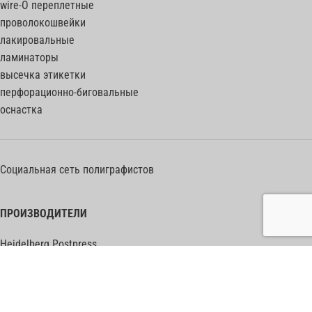
wire-O переплетные
проволокошвейки
лакировальные
ламинаторы
высечка этикетки
перфорационно-биговальные
оснастка
Социальная сеть полиграфистов
ПРОИЗВОДИТЕЛИ
Heidelberg Postpress
Polar (Adolf Mohr)
Bobst
Horizon