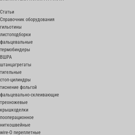
Статьи
Справочник оборудования
гильотины
листоподборки
фальцевальные
термобиндеры
ВШРА
штанцагрегаты
тигельные
стоп-цилиндры
тиснение фольгой
фальцевально-склеивающие
трехножевые
крышкоделки
пооперационное
ниткошвейные
wire-O переплетные