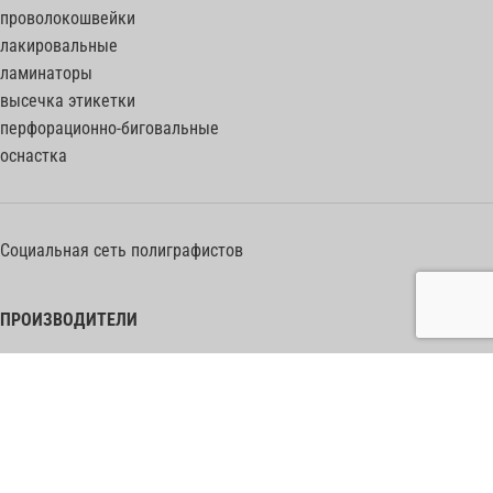
проволокошвейки
лакировальные
ламинаторы
высечка этикетки
перфорационно-биговальные
оснастка
Социальная сеть полиграфистов
ПРОИЗВОДИТЕЛИ
Heidelberg Postpress
Polar (Adolf Mohr)
Bobst
Horizon
Muller Martini