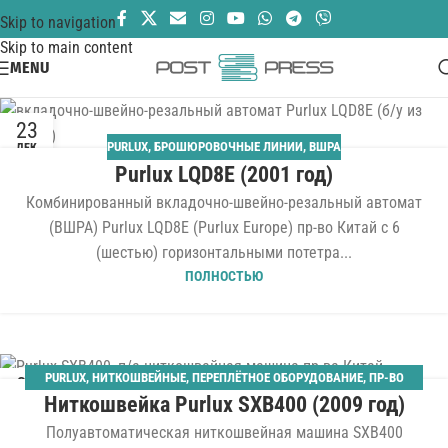
Skip to navigation
Skip to main content
MENU
23
PURLUX
,
БРОШЮРОВОЧНЫЕ ЛИНИИ
,
ВШРА
ДЕК
Purlux LQD8E (2001 год)
Комбинированный вкладочно-швейно-резальный автомат
(ВШРА) Purlux LQD8E (Purlux Europe) пр-во Китай с 6
(шестью) горизонтальными потетра...
ПОЛНОСТЬЮ
PURLUX
,
НИТКОШВЕЙНЫЕ
,
ПЕРЕПЛЁТНОЕ ОБОРУДОВАНИЕ
,
ПР-ВО
01
Ниткошвейка Purlux SXB400 (2009 год)
КИТАЙ
,
ТВЁРДЫЙ ПЕРЕПЛЁТ
ОКТ
Полуавтоматическая ниткошвейная машина SXB400