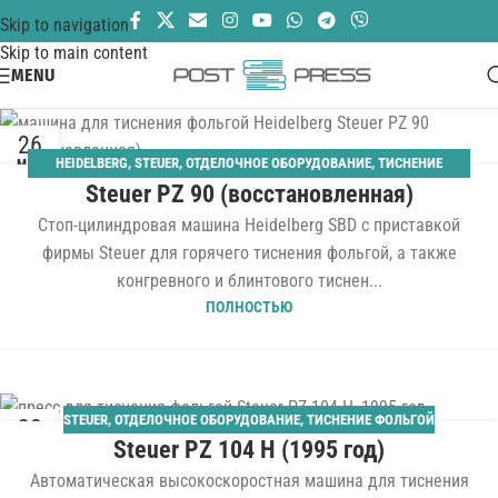
Skip to navigation
Skip to main content
MENU
26
HEIDELBERG
,
STEUER
,
ОТДЕЛОЧНОЕ ОБОРУДОВАНИЕ
,
ТИСНЕНИЕ
МАР
Steuer PZ 90 (восстановленная)
ФОЛЬГОЙ
Стоп-цилиндровая машина Heidelberg SBD с приставкой
фирмы Steuer для горячего тиснения фольгой, а также
конгревного и блинтового тиснен...
ПОЛНОСТЬЮ
STEUER
,
ОТДЕЛОЧНОЕ ОБОРУДОВАНИЕ
,
ТИСНЕНИЕ ФОЛЬГОЙ
30
Steuer PZ 104 H (1995 год)
АВГ
Автоматическая высокоскоростная машина для тиснения