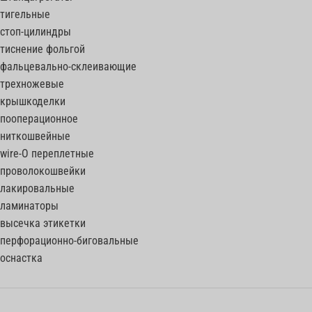
тигельные
стоп-цилиндры
тиснение фольгой
фальцевально-склеивающие
трехножевые
крышкоделки
пооперационное
ниткошвейные
wire-O переплетные
проволокошвейки
лакировальные
ламинаторы
высечка этикетки
перфорационно-биговальные
оснастка