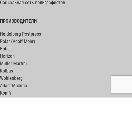
Социальная сеть полиграфистов
ПРОИЗВОДИТЕЛИ
Heidelberg Postpress
Polar (Adolf Mohr)
Bobst
Horizon
Muller Martini
Kolbus
Wohlenberg
Adast Maxima
Komfi
Meccanotecnica
ПОЛЕЗНЫЕ ССЫЛКИ
print-machines.net