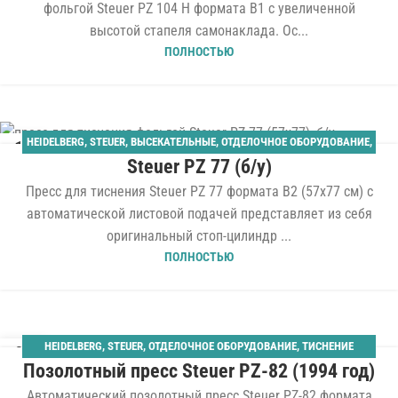
фольгой Steuer PZ 104 H формата B1 с увеличенной
высотой стапеля самонаклада. Ос...
ПОЛНОСТЬЮ
HEIDELBERG
,
STEUER
,
ВЫСЕКАТЕЛЬНЫЕ
,
ОТДЕЛОЧНОЕ ОБОРУДОВАНИЕ
,
17
Steuer PZ 77 (б/у)
СТОП-ЦИЛИНДРЫ
,
ТИСНЕНИЕ ФОЛЬГОЙ
СЕН
Пресс для тиснения Steuer PZ 77 формата B2 (57x77 см) с
автоматической листовой подачей представляет из себя
оригинальный стоп-цилиндр ...
ПОЛНОСТЬЮ
HEIDELBERG
,
STEUER
,
ОТДЕЛОЧНОЕ ОБОРУДОВАНИЕ
,
ТИСНЕНИЕ
02
Позолотный пресс Steuer PZ-82 (1994 год)
ФОЛЬГОЙ
ОКТ
Автоматический позолотный пресс Steuer PZ-82 формата