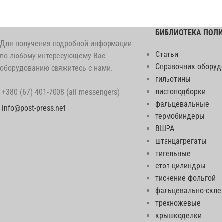
БИБЛИОТЕКА ПОЛ
Для получения подробной информации
Статьи
по любому интересующему Вас
Справочник оборуд
оборудованию свяжитесь с нами.
гильотины
листоподборки
+380 (67) 401-7008 (all messengers)
фальцевальные
info@post-press.net
термобиндеры
ВШРА
штанцагрегаты
тигельные
стоп-цилиндры
тиснение фольгой
фальцевально-скл
трехножевые
крышкоделки