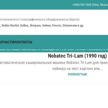
+380674017008 (Viber, WhatsA
ослепечатного полиграфического оборудования из Европы
st, Muller Martini, Kolbus, Morgana, Hohner, Freccia, Steinemann и др.
АПЧАСТИ
КОНТАКТЫ
OBATEC
,
КАШИРОВАЛЬНЫЕ
,
ПРОИЗВОДСТВО ГОФРОКАРТОННОЙ УПАКОВКИ
,
ПРО
Nobatec Tri-Lam (1990 год)
втоматическая кашировальная машина Nobatec Tri-Lam для прик
лайнера на лист картона или...
ПОЛНОСТЬЮ