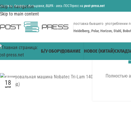
ильотины, биндеры, фальцовки, ВШРА - весь ПОСТпресс на
Skip to navigation
post-press.net
Skip to main content
поставка бывшего употреблении п
Heidelberg, Polar, Horizon, Stahl, Bob
Б/У ОБОРУДОВАНИЕ
НОВОЕ (КИТАЙ)
СКЛАД
З
N
Полностью а
18
НОЯ