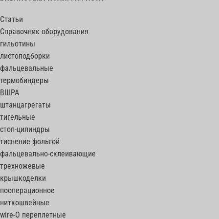
Статьи
Справочник оборудования
гильотины
листоподборки
фальцевальные
термобиндеры
ВШРА
штанцагрегаты
тигельные
стоп-цилиндры
тиснение фольгой
фальцевально-склеивающие
трехножевые
крышкоделки
пооперационное
ниткошвейные
wire-O переплетные