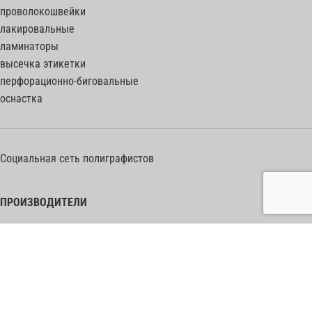
проволокошвейки
лакировальные
ламинаторы
высечка этикетки
перфорационно-биговальные
оснастка
Социальная сеть полиграфистов
ПРОИЗВОДИТЕЛИ
Heidelberg Postpress
Polar (Adolf Mohr)
Bobst
Horizon
Muller Martini