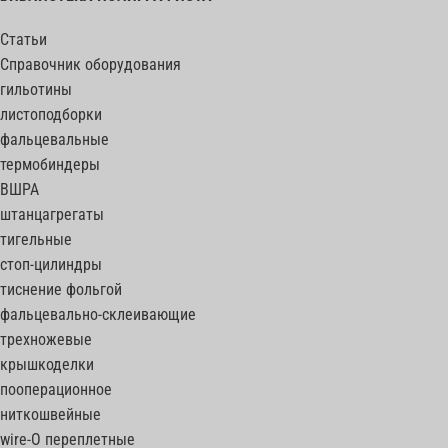
Статьи
Справочник оборудования
гильотины
листоподборки
фальцевальные
термобиндеры
ВШРА
штанцагрегаты
тигельные
стоп-цилиндры
тиснение фольгой
фальцевально-склеивающие
трехножевые
крышкоделки
пооперационное
ниткошвейные
wire-O переплетные