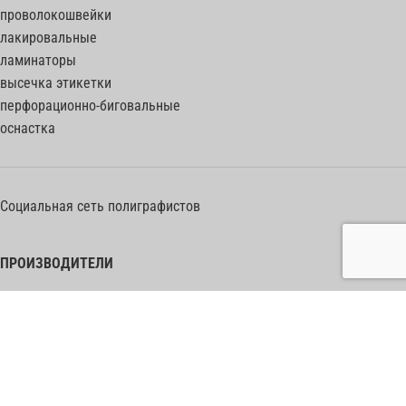
проволокошвейки
лакировальные
ламинаторы
высечка этикетки
перфорационно-биговальные
оснастка
Социальная сеть полиграфистов
ПРОИЗВОДИТЕЛИ
Heidelberg Postpress
Polar (Adolf Mohr)
Bobst
Horizon
Muller Martini