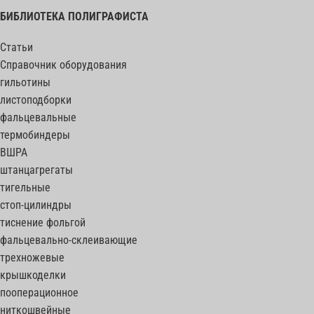
БИБЛИОТЕКА ПОЛИГРАФИСТА
Статьи
Справочник оборудования
гильотины
листоподборки
фальцевальные
термобиндеры
ВШРА
штанцагрегаты
тигельные
стоп-цилиндры
тиснение фольгой
фальцевально-склеивающие
трехножевые
крышкоделки
пооперационное
ниткошвейные