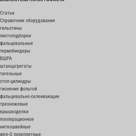
Статьи
Справочник оборудования
гильотины
листоподборки
фальцевальные
термобиндеры
ВШРА
штанцагрегаты
тигельные
стоп-цилиндры
тиснение фольгой
фальцевально-склеивающие
трехножевые
крышкоделки
пооперационное
ниткошвейные
wire-O переплетные