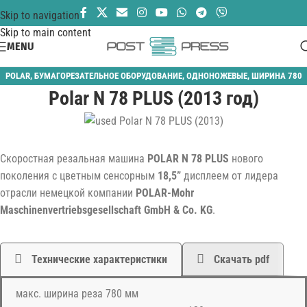
Skip to navigation
Skip to main content
MENU
POLAR
,
БУМАГОРЕЗАТЕЛЬНОЕ ОБОРУДОВАНИЕ
,
ОДНОНОЖЕВЫЕ
,
ШИРИНА 780
Polar N 78 PLUS (2013 год)
ММ
Скоростная резальная машина
POLAR N 78 PLUS
нового
поколения с цветным сенсорным
18,5”
дисплеем от лидера
отрасли немецкой компании
POLAR-Mohr
Maschinenvertriebsgesellschaft GmbH & Co. KG
.
Технические характеристики
Скачать pdf
макс. ширина реза 780 мм