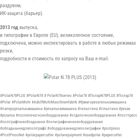
раздувом,
ИК-защита (барьер).
2013 год
выпуска,
в типографии в Европе (EU), великолепное состояние,
подключена, можно инспектировать в работе в любых режимах
резки,
подробности и стоимость по запросу на Ваш e-mail.
#PolarN78PLUS #PolarN78 # PolarN78series #Polar78 #ПоларN78PLUS #Полар78
#Polar #PolarMohr #AdolfMohrMaschinenfabrik #бумагорезательнаямашина
#паперорізальнамашина #резальнаямашина #гильотина #гільотина #резак
#різалка #послепечатноеоборудование #отделочноеоборудование #постпресс
#поліграфічнеобладнання #полиграфическоеоборудование
#обладнаннядляполіграфії #оборудованиедляполиграфии #postpress
#PostPressNet #polarpapercutter #polarequipment #usedpolar #papercutter