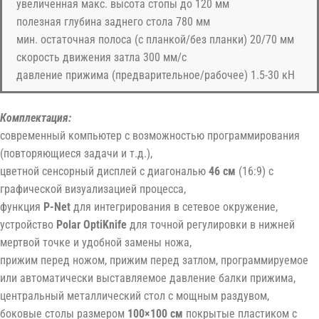
увеличенная макс. высота стопы до 120 мм
полезная глубина заднего стола 780 мм
мин. остаточная полоса (с планкой/без планки) 20/70 мм
скорость движения затла 300 мм/с
давление прижима (предварительное/рабочее) 1.5-30 кН
Комплектация:
современный компьютер с возможностью программирования
(повторяющиеся задачи и т.д.),
цветной сенсорный дисплей с диагональю
46 см
(16:9) с
графической визуализацией процесса,
функция
P-Net
для интегрирования в сетевое окружение,
устройство
Polar OptiKnife
для точной регулировки в нижней
мертвой точке и удобной замены ножа,
прижим перед ножом, прижим перед затлом, программируемое
или автоматически выставляемое давление балки прижима,
центральный металлический стол с мощным раздувом,
боковые столы размером
100×100 см
покрытые пластиком с