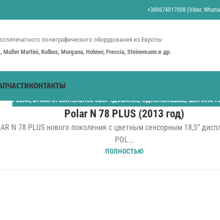
+380674017008 (Viber, WhatsA
ослепечатного полиграфического оборудования из Европы
st, Muller Martini, Kolbus, Morgana, Hohner, Freccia, Steinemann и др.
АПЧАСТИ
КОНТАКТЫ
POLAR
,
БУМАГОРЕЗАТЕЛЬНОЕ ОБОРУДОВАНИЕ
,
ОДНОНОЖЕВЫЕ
,
ШИРИНА 7
Polar N 78 PLUS (2013 год)
AR N 78 PLUS нового поколения с цветным сенсорным 18,5” дисп
POL...
ПОЛНОСТЬЮ