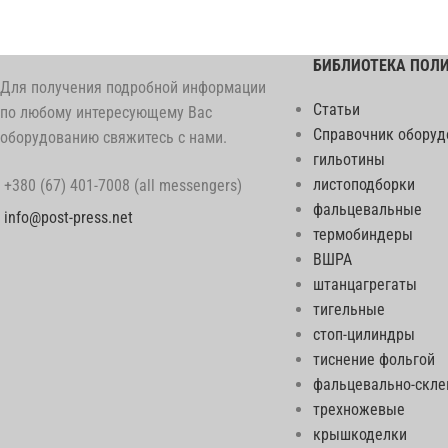
БИБЛИОТЕКА ПОЛ
Для получения подробной информации
Статьи
по любому интересующему Вас
Справочник оборуд
оборудованию свяжитесь с нами.
гильотины
листоподборки
+380 (67) 401-7008 (all messengers)
фальцевальные
info@post-press.net
термобиндеры
ВШРА
штанцагрегаты
тигельные
стоп-цилиндры
тиснение фольгой
фальцевально-скл
трехножевые
крышкоделки