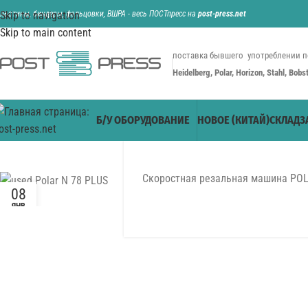
ильотины, биндеры, фальцовки, ВШРА - весь ПОСТпресс на
Skip to navigation
post-press.net
Skip to main content
поставка бывшего употреблении п
Heidelberg, Polar, Horizon, Stahl, Bob
Б/У ОБОРУДОВАНИЕ
НОВОЕ (КИТАЙ)
СКЛАД
З
Скоростная резальная машина POL
08
ЯНВ