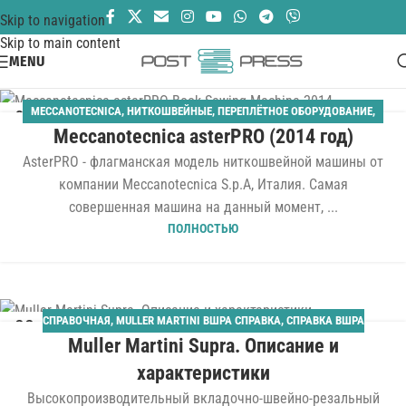
Skip to navigation
Skip to main content
MENU
MECCANOTECNICA
,
НИТКОШВЕЙНЫЕ
,
ПЕРЕПЛЁТНОЕ ОБОРУДОВАНИЕ
,
04
Meccanotecnica asterPRO (2014 год)
ТВЁРДЫЙ ПЕРЕПЛЁТ
АВГ
AsterPRO - флагманская модель ниткошвейной машины от
компании Meccanotecnica S.p.A, Италия. Самая
совершенная машина на данный момент, ...
ПОЛНОСТЬЮ
СПРАВОЧНАЯ
,
MULLER MARTINI ВШРА СПРАВКА
,
СПРАВКА ВШРА
22
Muller Martini Supra. Описание и
ИЮЛ
характеристики
Высокопроизводительный вкладочно-швейно-резальный