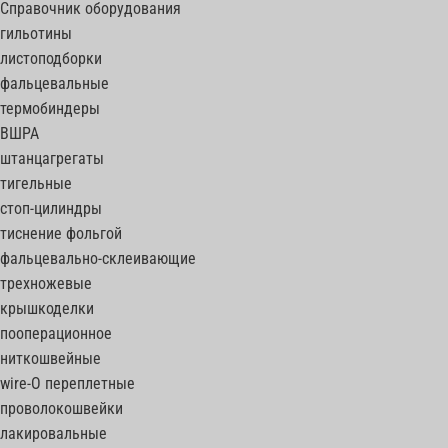
Справочник оборудования
гильотины
листоподборки
фальцевальные
термобиндеры
ВШРА
штанцагрегаты
тигельные
стоп-цилиндры
тиснение фольгой
фальцевально-склеивающие
трехножевые
крышкоделки
пооперационное
ниткошвейные
wire-O переплетные
проволокошвейки
лакировальные