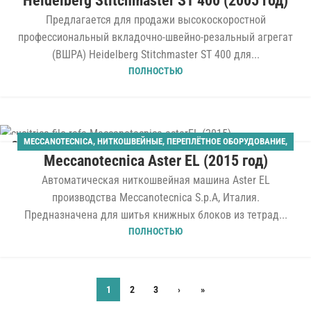
Heidelberg Stitchmaster ST 400 (2005 год)
Предлагается для продажи высокоскоростной
профессиональный вкладочно-швейно-резальный агрегат
(ВШРА) Heidelberg Stitchmaster ST 400 для...
ПОЛНОСТЬЮ
MECCANOTECNICA
,
НИТКОШВЕЙНЫЕ
,
ПЕРЕПЛЁТНОЕ ОБОРУДОВАНИЕ
,
26
Meccanotecnica Aster EL (2015 год)
ТВЁРДЫЙ ПЕРЕПЛЁТ
МАЙ
Автоматическая ниткошвейная машина Aster EL
производства Meccanotecnica S.p.A, Италия.
Предназначена для шитья книжных блоков из тетрад...
ПОЛНОСТЬЮ
1
2
3
›
»