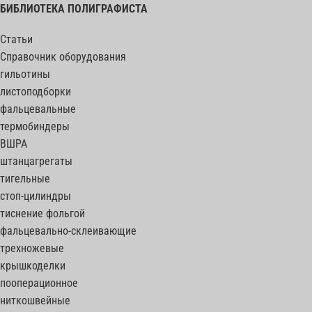
БИБЛИОТЕКА ПОЛИГРАФИСТА
Статьи
Справочник оборудования
гильотины
листоподборки
фальцевальные
термобиндеры
ВШРА
штанцагрегаты
тигельные
стоп-цилиндры
тиснение фольгой
фальцевально-склеивающие
трехножевые
крышкоделки
пооперационное
ниткошвейные