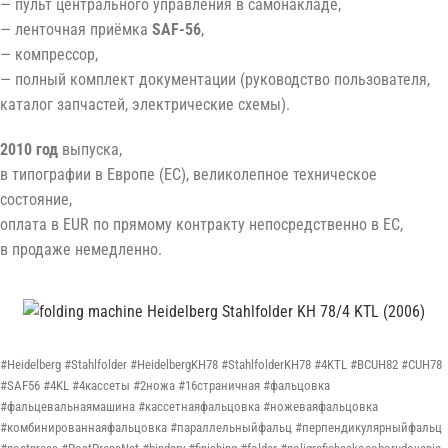
— пульт центрального управления в самонакладе,
— ленточная приёмка
SAF-56
,
— компрессор,
— полный комплект документации (руководство пользователя,
каталог запчастей, электрические схемы).
2010 год
выпуска,
в типографии в Европе (ЕС), великолепное техническое
состояние,
оплата в EUR по прямому контракту непосредственно в ЕС,
в продаже немедленно.
#Heidelberg #Stahlfolder #HeidelbergKH78 #StahlfolderKH78 #4KTL #BCUH82 #CUH78
#SAF56 #4KL #4кассеты #2ножа #16страничная #фальцовка
#фальцевальнаямашина #кассетнаяфальцовка #ножеваяфальцовка
#комбинированнаяфальцовка #параллельныйфальц #перпендикулярныйфальц