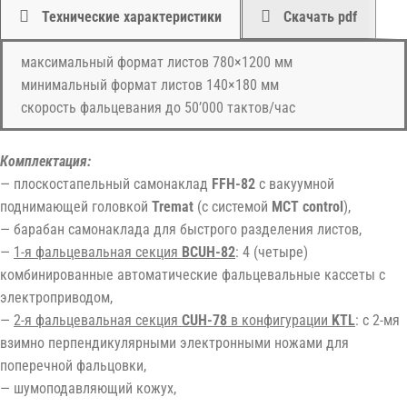
Технические характеристики
Скачать pdf
максимальный формат листов 780×1200 мм
минимальный формат листов 140×180 мм
скорость фальцевания до 50’000 тактов/час
Комплектация:
— плоскостапельный самонаклад
FFH-82
с вакуумной
поднимающей головкой
Tremat
(с системой
MCT control
),
— барабан самонаклада для быстрого разделения листов,
—
1-я фальцевальная секция
BCUH-82
: 4 (четыре)
комбинированные автоматические фальцевальные кассеты с
электроприводом,
—
2-я фальцевальная секция
CUH-78
в конфигурации
KTL
: с 2-мя
взимно перпендикулярными электронными ножами для
поперечной фальцовки,
— шумоподавляющий кожух,