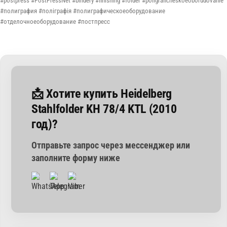
#postpress #PostPressNet #bindery #finishing #folder #poligraficheskoeoborudovanie
#полиграфия #поліграфія #полиграфическоеоборудование
#отделочноеоборудование #постпресс
📩 Хотите купить Heidelberg
Stahlfolder KH 78/4 KTL (2010
год)?
Отправьте запрос через мессенджер или
заполните форму ниже