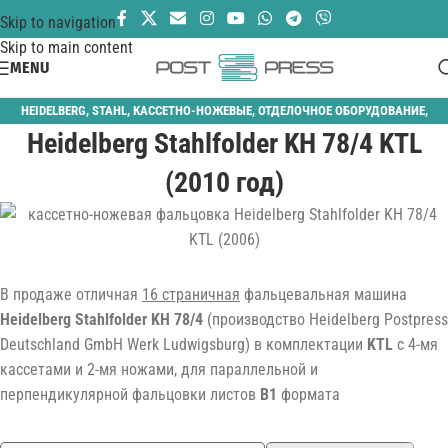
Skip to navigation
Skip to main content
MENU
HEIDELBERG
,
STAHL
,
КАССЕТНО-НОЖЕВЫЕ
,
ОТДЕЛОЧНОЕ ОБОРУДОВАНИЕ
,
Heidelberg Stahlfolder KH 78/4 KTL
ПАЛЛЕТНЫЙ САМОНАКЛАД
,
ФАЛЬЦЕВАЛЬНЫЕ
(2010 год)
В продаже отличная
16 страничная
фальцевальная машина
Heidelberg Stahlfolder KH 78/4
(производство Heidelberg Postpress
Deutschland GmbH Werk Ludwigsburg) в комплектации
KTL
с 4-мя
кассетами и 2-мя ножами, для параллельной и
перпендикулярной фальцовки листов
B1
формата