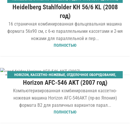
Heidelberg Stahlfolder KH 56/6 KL (2008
ПЛОСКОСТАПЕЛЬНЫЙ САМОНАКЛАД
,
ФАЛЬЦЕВАЛЬНЫЕ
год)
16 страничная комбинированная фальцевальная машина
формата 56x90 см, с 6-ю параллельными кассетами и 2-мя
ножами для параллельной и пер...
ПОЛНОСТЬЮ
HORIZON
,
КАССЕТНО-НОЖЕВЫЕ
,
ОТДЕЛОЧНОЕ ОБОРУДОВАНИЕ
,
03
Horizon AFC-546 AKT (2007 год)
ПЛОСКОСТАПЕЛЬНЫЙ САМОНАКЛАД
,
ФАЛЬЦЕВАЛЬНЫЕ
АПР
Компьютеризированная комбинированная кассетно-
ножевая машина Horizon AFC-546AKT (пр-во Япония)
формата B2 для различных вариантов парал...
ПОЛНОСТЬЮ