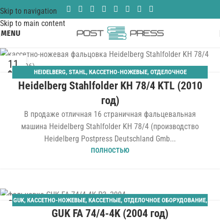
Skip to navigation
Skip to main content
MENU
11
HEIDELBERG
,
STAHL
,
КАССЕТНО-НОЖЕВЫЕ
,
ОТДЕЛОЧНОЕ
ФЕВ
Heidelberg Stahlfolder KH 78/4 KTL (2010
ОБОРУДОВАНИЕ
,
ПАЛЛЕТНЫЙ САМОНАКЛАД
,
ФАЛЬЦЕВАЛЬНЫЕ
год)
В продаже отличная 16 страничная фальцевальная
машина Heidelberg Stahlfolder KH 78/4 (производство
Heidelberg Postpress Deutschland Gmb...
ПОЛНОСТЬЮ
GUK
,
КАССЕТНО-НОЖЕВЫЕ
,
КАССЕТНЫЕ
,
ОТДЕЛОЧНОЕ ОБОРУДОВАНИЕ
,
01
GUK FA 74/4-4K (2004 год)
ПАЛЛЕТНЫЙ САМОНАКЛАД
,
ФАЛЬЦЕВАЛЬНЫЕ
ФЕВ