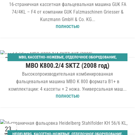
16-страничная кассетная фальцевальная машина GUK FA
74/4KL – F4 от компании GUK Falzmaschinen Griesser &
Kunzmann GmbH & Co. KG...
ПОЛНОСТЬЮ
MBO
,
КАССЕТНО-НОЖЕВЫЕ
,
ОТДЕЛОЧНОЕ ОБОРУДОВАНИЕ
,
22
MBO K800.2/4 SKTZ (2008 год)
ПАЛЛЕТНЫЙ САМОНАКЛАД
,
ФАЛЬЦЕВАЛЬНЫЕ
ЯНВ
Высокопроизводительная комбинированная
фальцевальная машина MBO K 800 формата B1+ в
комплектации: 4 кассеты + 2 ножа. Универсальная маш...
ПОЛНОСТЬЮ
23
HEIDELBERG
,
КАССЕТНО-НОЖЕВЫЕ
,
ОТДЕЛОЧНОЕ ОБОРУДОВАНИЕ
,
ИЮЛ