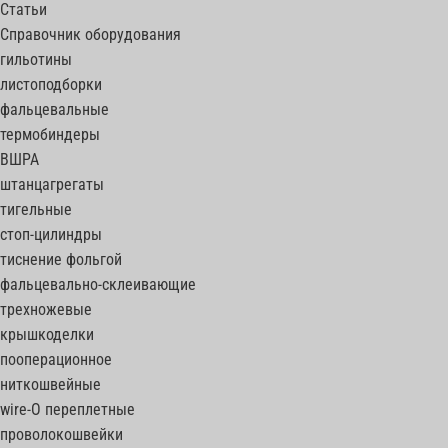
Статьи
Справочник оборудования
гильотины
листоподборки
фальцевальные
термобиндеры
ВШРА
штанцагрегаты
тигельные
стоп-цилиндры
тиснение фольгой
фальцевально-склеивающие
трехножевые
крышкоделки
пооперационное
ниткошвейные
wire-O переплетные
проволокошвейки