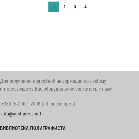
1
2
3
4
Для получения подробной информации по любому
интересующему Вас оборудованию свяжитесь с нами.
+380 (67) 401-7008 (all messengers)
info@post-press.net
БИБЛИОТЕКА ПОЛИГРАФИСТА