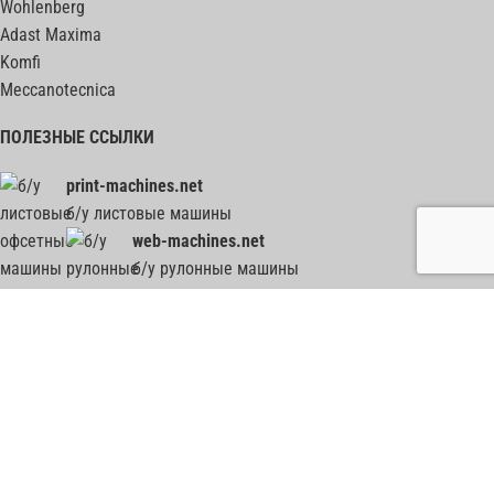
Wohlenberg
Adast Maxima
Komfi
Meccanotecnica
ПОЛЕЗНЫЕ ССЫЛКИ
print-machines.net
б/у листовые машины
web-machines.net
б/у рулонные машины
гильотины, биндеры, фальцовки, ВШРА - весь ПОСТпресс на post-press.net
2012-2026
Все графические, текстовые и прочие материалы, представленные на сайте,
используются только в демонстрационных целях. Все права на них принадлежат их
законным владельцам