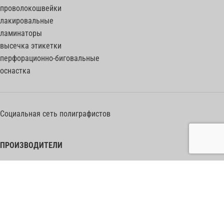
проволокошвейки
лакировальные
ламинаторы
высечка этикетки
перфорационно-биговальные
оснастка
Социальная сеть полиграфистов
ПРОИЗВОДИТЕЛИ
Heidelberg Postpress
Polar (Adolf Mohr)
Bobst
Horizon
Muller Martini