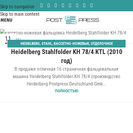
Skip to navigation
Skip to main content
MENU
11
HEIDELBERG
,
STAHL
,
КАССЕТНО-НОЖЕВЫЕ
,
ОТДЕЛОЧНОЕ
ФЕВ
Heidelberg Stahlfolder KH 78/4 KTL (2010
ОБОРУДОВАНИЕ
,
ПАЛЛЕТНЫЙ САМОНАКЛАД
,
ФАЛЬЦЕВАЛЬНЫЕ
год)
В продаже отличная 16 страничная фальцевальная
машина Heidelberg Stahlfolder KH 78/4 (производство
Heidelberg Postpress Deutschland Gmb...
ПОЛНОСТЬЮ