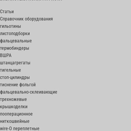
Статьи
Справочник оборудования
гильотины
листоподборки
фальцевальные
термобиндеры
ВШРА
штанцагрегаты
тигельные
стоп-цилиндры
тиснение фольгой
фальцевально-склеивающие
трехножевые
крышкоделки
пооперационное
ниткошвейные
wire-O переплетные