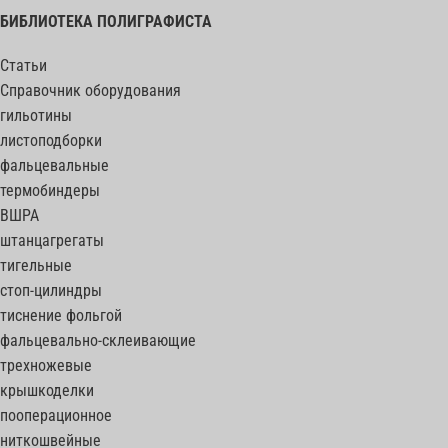
БИБЛИОТЕКА ПОЛИГРАФИСТА
Статьи
Справочник оборудования
гильотины
листоподборки
фальцевальные
термобиндеры
ВШРА
штанцагрегаты
тигельные
стоп-цилиндры
тиснение фольгой
фальцевально-склеивающие
трехножевые
крышкоделки
пооперационное
ниткошвейные