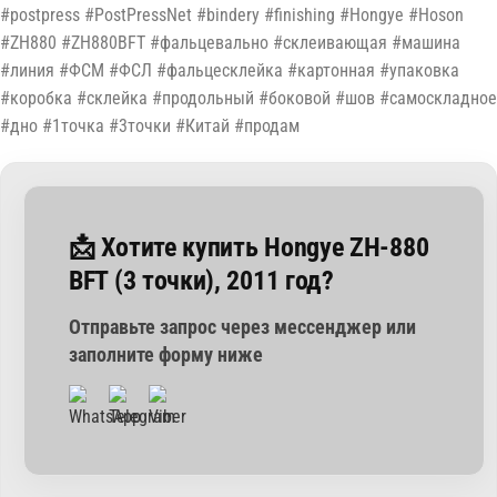
#postpress #PostPressNet #bindery #finishing #Hongye #Hoson
#ZH880 #ZH880BFT #фальцевально #склеивающая #машина
#линия #ФСМ #ФСЛ #фальцесклейка #картонная #упаковка
#коробка #склейка #продольный #боковой #шов #самоскладное
#дно #1точка #3точки #Китай #продам
📩 Хотите купить Hongye ZH-880
BFT (3 точки), 2011 год?
Отправьте запрос через мессенджер или
заполните форму ниже