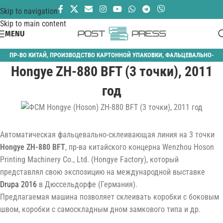
Skip to navigation
Skip to main content
MENU
ПР-ВО КИТАЙ
,
ПРОИЗВОДСТВО КАРТОННОЙ УПАКОВКИ
,
ФАЛЬЦЕВАЛЬНО-
Hongye ZH-880 BFT (3 точки), 2011
СКЛЕИВАЮЩИЕ
год
Автоматическая фальцевально-склеивающая линия на 3 точки
Hongye ZH-880 BFT
, пр-ва китайского концерна Wenzhou Hoson
Printing Machinery Co., Ltd. (Hongye Factory), который
представлял свою экспозицию на международной выставке
Drupa 2016
в Дюссельдорфе (Германия).
Предлагаемая машина позволяет склеивать коробки с боковым
швом, коробки с самоскладным дном замкового типа и др.