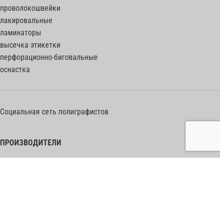
проволокошвейки
лакировальные
ламинаторы
высечка этикетки
перфорационно-биговальные
оснастка
Социальная сеть полиграфистов
ПРОИЗВОДИТЕЛИ
Heidelberg Postpress
Polar (Adolf Mohr)
Bobst
Horizon
Muller Martini