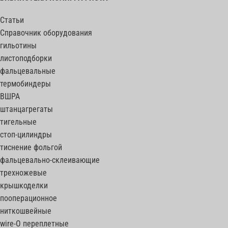
Статьи
Справочник оборудования
гильотины
листоподборки
фальцевальные
термобиндеры
ВШРА
штанцагрегаты
тигельные
стоп-цилиндры
тиснение фольгой
фальцевально-склеивающие
трехножевые
крышкоделки
пооперационное
ниткошвейные
wire-O переплетные