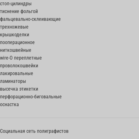
стоп-цилиндры
тиснение фольгой
фальцевально-склеивающие
трехножевые
крышкоделки
пооперационное
ниткошвейные
wire-O переплетные
проволокошвейки
лакировальные
ламинаторы
высечка этикетки
перфорационно-биговальные
оснастка
Социальная сеть полиграфистов