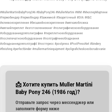
#MullerMartiniBabyPony246 #BabyPony246 #MullerMartini #MM #МюллерМартини
#термобиндер #термобіндер #5ажимной #5кареточный #EVA #КБС
#клеевоескрепление #бесшвейноескрепление #мягкаяобложка
#мягкийпереплет #изготовлениекниг #полиграфическоеоборудование
#оборудованиедляполиграфии #переплетноеоборудование
#послепечатноеоборудование #поліграфічнеобладнання
#обладнаннядляполіграфії #постпресс #postpress #PostPressNet #bindery
#finishing #perfectbinder #mullermartiniequipment #poligraficheskoeoborudovanie
📩 Хотите купить Muller Martini
Baby Pony 246 (1986 год)?
Отправьте запрос через мессенджер или
заполните форму ниже