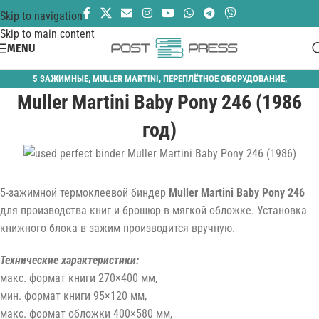
Skip to navigation
Skip to main content
MENU
5 ЗАЖИМНЫЕ
,
MULLER MARTINI
,
ПЕРЕПЛЁТНОЕ ОБОРУДОВАНИЕ
,
Muller Martini Baby Pony 246 (1986
ТЕРМОБИНДЕРЫ
год)
5-зажимной термоклеевой биндер
Muller Martini Baby Pony 246
для производства книг и брошюр в мягкой обложке. Установка
книжного блока в зажим производится вручную.
Технические характеристики:
макс. формат книги 270×400 мм,
мин. формат книги 95×120 мм,
макс. формат обложки 400×580 мм,