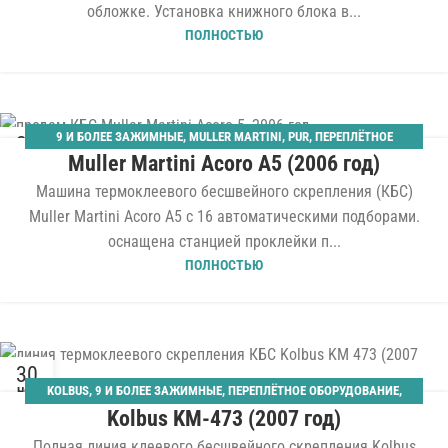
обложке. Установка книжного блока в...
ПОЛНОСТЬЮ
9 И БОЛЕЕ ЗАЖИМНЫЕ
,
MULLER MARTINI
,
PUR
,
ПЕРЕПЛЁТНОЕ
29
Muller Martini Acoro A5 (2006 год)
ОБОРУДОВАНИЕ
,
ПОЛНЫЕ ЛИНИИ МЯГКОГО ПЕРЕПЛЕТА
,
ЯНВ
ТЕРМОБИНДЕРЫ
Машина термоклеевого бесшвейного скрепления (КБС)
Muller Martini Acoro A5 с 16 автоматическими подборами.
оснащена станцией проклейки п...
ПОЛНОСТЬЮ
30
KOLBUS
,
9 И БОЛЕЕ ЗАЖИМНЫЕ
,
ПЕРЕПЛЁТНОЕ ОБОРУДОВАНИЕ
,
НОЯ
Kolbus KM-473 (2007 год)
ПОЛНЫЕ ЛИНИИ МЯГКОГО ПЕРЕПЛЕТА
,
ТЕРМОБИНДЕРЫ
Полная линия клеевого бесшвейного скрепления Kolbus