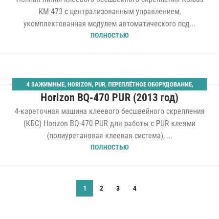
КМ 473 с централизованным управлением,
укомплектованная модулем автоматического под...
ПОЛНОСТЬЮ
4 ЗАЖИМНЫЕ
,
HORIZON
,
PUR
,
ПЕРЕПЛЁТНОЕ ОБОРУДОВАНИЕ
,
10
Horizon BQ-470 PUR (2013 год)
ТЕРМОБИНДЕРЫ
ФЕВ
4-кареточная машина клеевого бесшвейного скрепления
(КБС) Horizon BQ-470 PUR для работы с PUR клеями
(полиуретановая клеевая система), ...
ПОЛНОСТЬЮ
1
2
3
4