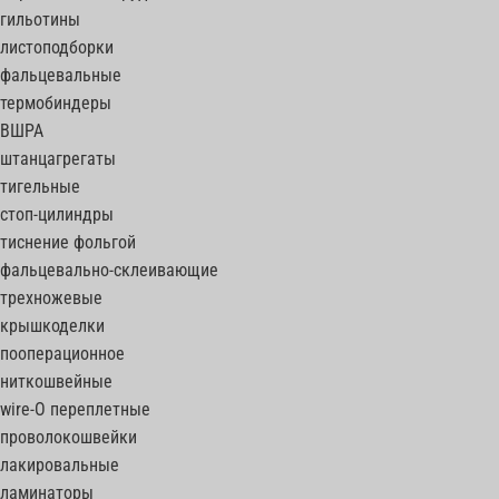
гильотины
листоподборки
фальцевальные
термобиндеры
ВШРА
штанцагрегаты
тигельные
стоп-цилиндры
тиснение фольгой
фальцевально-склеивающие
трехножевые
крышкоделки
пооперационное
ниткошвейные
wire-O переплетные
проволокошвейки
лакировальные
ламинаторы