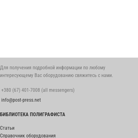
Для получения подробной информации по любому
интересующему Вас оборудованию свяжитесь с нами.
+380 (67) 401-7008 (all messengers)
info@post-press.net
БИБЛИОТЕКА ПОЛИГРАФИСТА
Статьи
Справочник оборудования