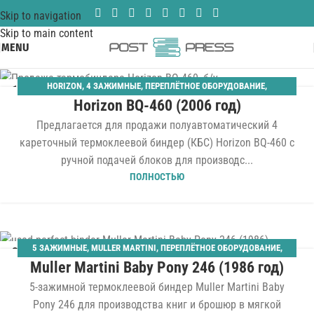
Skip to navigation
Skip to main content
MENU
HORIZON
,
4 ЗАЖИМНЫЕ
,
ПЕРЕПЛЁТНОЕ ОБОРУДОВАНИЕ
,
19
Horizon BQ-460 (2006 год)
ТЕРМОБИНДЕРЫ
АПР
Предлагается для продажи полуавтоматический 4
кареточный термоклеевой биндер (КБС) Horizon BQ-460 с
ручной подачей блоков для производс...
ПОЛНОСТЬЮ
5 ЗАЖИМНЫЕ
,
MULLER MARTINI
,
ПЕРЕПЛЁТНОЕ ОБОРУДОВАНИЕ
,
02
Muller Martini Baby Pony 246 (1986 год)
ТЕРМОБИНДЕРЫ
ФЕВ
5-зажимной термоклеевой биндер Muller Martini Baby
Pony 246 для производства книг и брошюр в мягкой