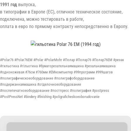
1991 год
выпуска,
в типографии в Европе (ЕС), отличное техническое состояние,
подключена, можно тестировать в работе,
оплата в евро по прямому контракту непосредственно в Европу.
#Polar76 #Polar76EM #Polar #PolarMohr #Полар #Полар76 #Полар76ЕМ #резак
#гильотина #гільотина #бумагорезательнаямашина #резальнаямашина
#одноножевая #76см #760мм #EMкомпьютер #99программ #999шагов
#полиграфическоеоборудование #полиграфоборудование
#подержаннаямашина #отделочноеоборудование
#послепечатноеоборудование #постпресс #полиграфия #postpress
#PostPressNet #bindery #finishing #poligraficheskoeoborudovanie