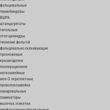
фальцевальные
термобиндеры
ВШРА
штанцагрегаты
тигельные
стоп-цилиндры
тиснение фольгой
фальцевально-склеивающие
трехножевые
крышкоделки
пооперационное
ниткошвейные
wire-O переплетные
проволокошвейки
лакировальные
ламинаторы
высечка этикетки
перфорационно-биговальные