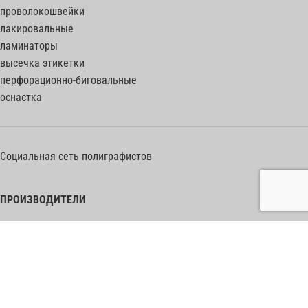
проволокошвейки
лакировальные
ламинаторы
высечка этикетки
перфорационно-биговальные
оснастка
Социальная сеть полиграфистов
ПРОИЗВОДИТЕЛИ
Heidelberg Postpress
Polar (Adolf Mohr)
Bobst
Horizon
Muller Martini