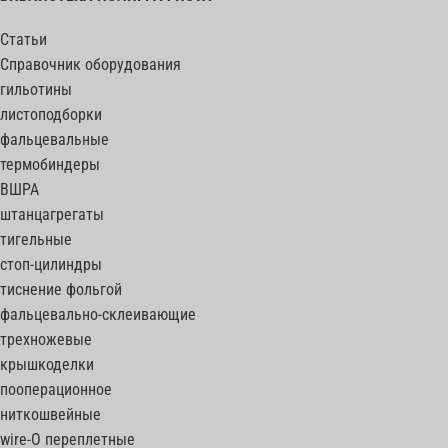
Статьи
Справочник оборудования
гильотины
листоподборки
фальцевальные
термобиндеры
ВШРА
штанцагрегаты
тигельные
стоп-цилиндры
тиснение фольгой
фальцевально-склеивающие
трехножевые
крышкоделки
пооперационное
ниткошвейные
wire-O переплетные