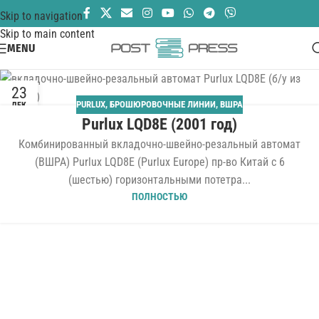
Skip to navigation
Skip to main content
MENU
23
PURLUX
,
БРОШЮРОВОЧНЫЕ ЛИНИИ
,
ВШРА
ДЕК
Purlux LQD8E (2001 год)
Комбинированный вкладочно-швейно-резальный автомат
(ВШРА) Purlux LQD8E (Purlux Europe) пр-во Китай с 6
(шестью) горизонтальными потетра...
ПОЛНОСТЬЮ