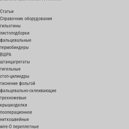
Статьи
Справочник оборудования
гильотины
листоподборки
фальцевальные
термобиндеры
ВШРА
штанцагрегаты
тигельные
стоп-цилиндры
тиснение фольгой
фальцевально-склеивающие
трехножевые
крышкоделки
пооперационное
ниткошвейные
wire-O переплетные