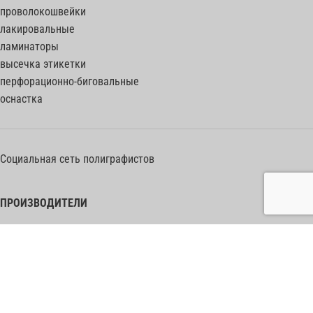
проволокошвейки
лакировальные
ламинаторы
высечка этикетки
перфорационно-биговальные
оснастка
Социальная сеть полиграфистов
ПРОИЗВОДИТЕЛИ
Heidelberg Postpress
Polar (Adolf Mohr)
Bobst
Horizon
Muller Martini