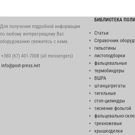
БИБЛИОТЕКА ПОЛ
Для получения подробной информации
Статьи
по любому интересующему Вас
Справочник оборуд
оборудованию свяжитесь с нами.
гильотины
листоподборки
+380 (67) 401-7008 (all messengers)
фальцевальные
info@post-press.net
термобиндеры
ВШРА
штанцагрегаты
тигельные
стоп-цилиндры
тиснение фольгой
фальцевально-скл
трехножевые
крышкоделки