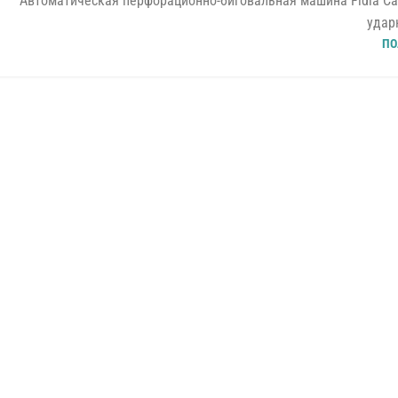
Автоматическая перфорационно-биговальная машина Fidia Cap
ударн
ПО