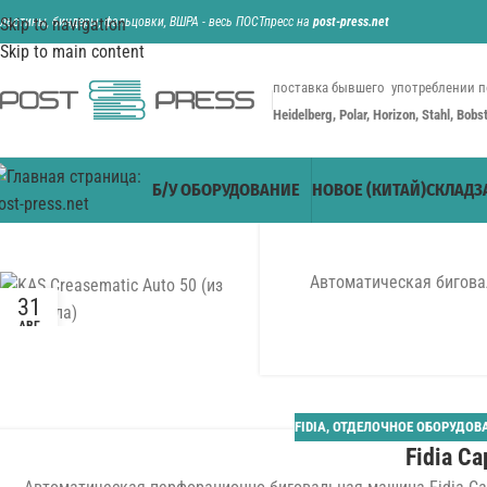
ильотины, биндеры, фальцовки, ВШРА - весь ПОСТпресс на
Skip to navigation
post-press.net
Skip to main content
поставка бывшего употреблении п
Heidelberg, Polar, Horizon, Stahl, Bob
Б/У ОБОРУДОВАНИЕ
НОВОЕ (КИТАЙ)
СКЛАД
З
Автоматическая бигова
31
АВГ
FIDIA
,
ОТДЕЛОЧНОЕ ОБОРУДОВ
Fidia Ca