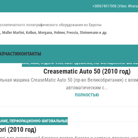
+380674017008 (Viber, WhatsA
ослепечатного полиграфического оборудования из Европы
st, Muller Martini, Kolbus, Morgana, Hohner, Freccia, Steinemann и др.
АПЧАСТИ
КОНТАКТЫ
KAS
,
MBM
,
ОТДЕЛОЧНОЕ ОБОРУДОВАНИЕ
,
ПЕРФОРАЦИОННО-БИГО
Creasematic Auto 50 (2010 год)
льная машина CreaseMatic Auto 50 (пр-во Великобритания) с в
автоматическим с...
ПОЛНОСТЬЮ
АНИЕ
,
ПЕРФОРАЦИОННО-БИГОВАЛЬНЫЕ
pri (2010 год)