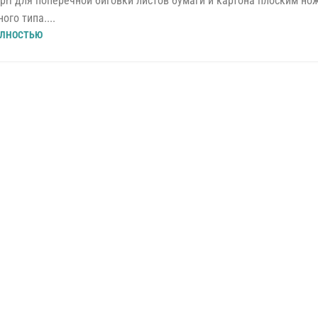
ri для поперечной биговки листов бумаги и картона плоским но
ого типа....
ЛНОСТЬЮ