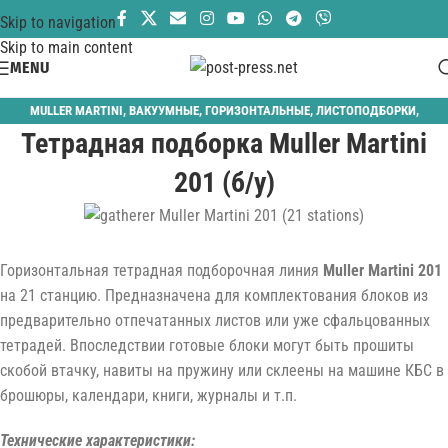
Skip to navigation
Skip to main content
MENU
MULLER MARTINI
,
ВАКУУМНЫЕ
,
ГОРИЗОНТАЛЬНЫЕ
,
ЛИСТОПОДБОРКИ
,
Тетрадная подборка Muller Martini
ПЕРЕПЛЁТНОЕ ОБОРУДОВАНИЕ
,
ПОДБОРКА ТЕТРАДЕЙ
201 (б/у)
Горизонтальная тетрадная подборочная линия
Muller Martini 201
на 21 станцию. Предназначена для комплектования блоков из
предварительно отпечатанных листов или уже сфальцованных
тетрадей. Впоследствии готовые блоки могут быть прошиты
скобой втачку, навиты на пружину или склеены на машине КБС в
брошюры, календари, книги, журналы и т.п.
Технические характеристики: