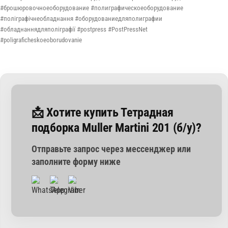
#брошюровочноеоборудование #полиграфическоеоборудование
#поліграфічнеобладнання #оборудованиедляполиграфии
#обладнаннядляполіграфії #postpress #PostPressNet
#poligraficheskoeoborudovanie
📩 Хотите купить Тетрадная
подборка Muller Martini 201 (б/у)?
Отправьте запрос через мессенджер или
заполните форму ниже