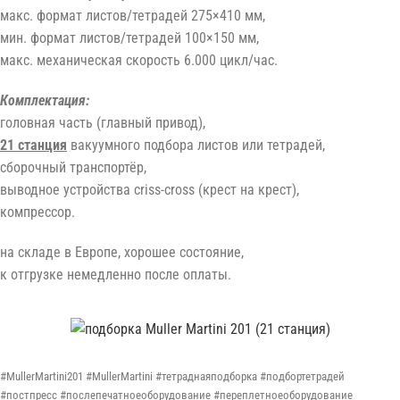
макс. формат листов/тетрадей 275×410 мм,
мин. формат листов/тетрадей 100×150 мм,
макс. механическая скорость 6.000 цикл/час.
Комплектация:
головная часть (главный привод),
21 станция
вакуумного подбора листов или тетрадей,
сборочный транспортёр,
выводное устройства criss-cross (крест на крест),
компрессор.
на складе в Европе, хорошее состояние,
к отгрузке немедленно после оплаты.
#MullerMartini201 #MullerMartini #тетраднаяподборка #подбортетрадей
#постпресс #послепечатноеоборудование #переплетноеоборудование