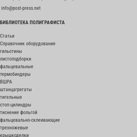
info@post-press.net
БИБЛИОТЕКА ПОЛИГРАФИСТА
Статьи
Справочник оборудования
гильотины
листоподборки
фальцевальные
термобиндеры
ВШРА
штанцагрегаты
тигельные
стоп-цилиндры
тиснение фольгой
фальцевально-склеивающие
трехножевые
крышкоделки