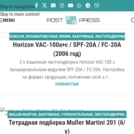
Skip to navigation
Skip to main content
MENU
HORIZON
,
БРОШЮРОВОЧНЫЕ ЛИНИИ
,
ВАКУУМНЫЕ
,
ЛИСТОПОДБОРКИ
14
Horizon VAC-100a+c / SPF-20A / FC-20A
ИЮЛ
(2006 год)
2-х башенная листоподборка Horizon VAC-100 с
брошюровальным модулем SPF-20A / FC-20A. Настройка
на формат продукции, положение скоб а т...
ПОЛНОСТЬЮ
MULLER MARTINI
,
ВАКУУМНЫЕ
,
ГОРИЗОНТАЛЬНЫЕ
,
ЛИСТОПОДБОРКИ
,
03
Тетрадная подборка Muller Martini 201 (б/
ПЕРЕПЛЁТНОЕ ОБОРУДОВАНИЕ
,
ПОДБОРКА ТЕТРАДЕЙ
МАР
у)