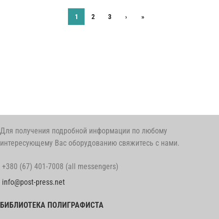
1
2
3
›
»
Для получения подробной информации по любому
интересующему Вас оборудованию свяжитесь с нами.
+380 (67) 401-7008 (all messengers)
info@post-press.net
БИБЛИОТЕКА ПОЛИГРАФИСТА