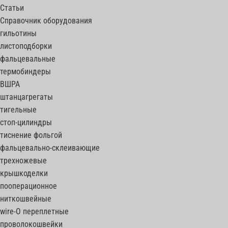
Статьи
Справочник оборудования
гильотины
листоподборки
фальцевальные
термобиндеры
ВШРА
штанцагрегаты
тигельные
стоп-цилиндры
тиснение фольгой
фальцевально-склеивающие
трехножевые
крышкоделки
пооперационное
ниткошвейные
wire-O переплетные
проволокошвейки