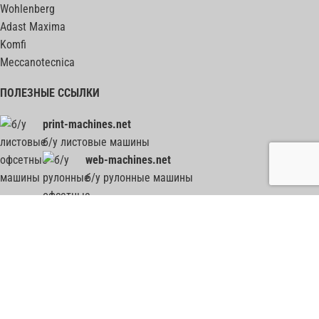
Wohlenberg
Adast Maxima
Komfi
Meccanotecnica
ПОЛЕЗНЫЕ ССЫЛКИ
print-machines.net
б/у листовые машины
web-machines.net
б/у рулонные машины
гильотины, биндеры, фальцовки, ВШРА - весь ПОСТпресс на post-press.net
2012-2026
Все графические, текстовые и прочие материалы, представленные на сайте,
используются только в демонстрационных целях. Все права на них принадлежат их
законным владельцам