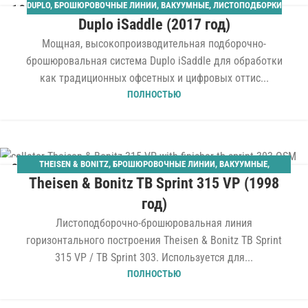
DUPLO
,
БРОШЮРОВОЧНЫЕ ЛИНИИ
,
ВАКУУМНЫЕ
,
ЛИСТОПОДБОРКИ
19
Duplo iSaddle (2017 год)
ФЕВ
Мощная, высокопроизводительная подборочно-
брошюровальная система Duplo iSaddle для обработки
как традиционных офсетных и цифровых оттис...
ПОЛНОСТЬЮ
THEISEN & BONITZ
,
БРОШЮРОВОЧНЫЕ ЛИНИИ
,
ВАКУУМНЫЕ
,
04
Theisen & Bonitz TB Sprint 315 VP (1998
ГОРИЗОНТАЛЬНЫЕ
,
ЛИСТОПОДБОРКИ
ИЮЛ
год)
Листоподборочно-брошюровальная линия
горизонтального построения Theisen & Bonitz TB Sprint
315 VP / TB Sprint 303. Используется для...
ПОЛНОСТЬЮ