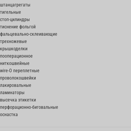
штанцагрегаты
тигельные
стоп-цилиндры
тиснение фольгой
фальцевально-склеивающие
трехножевые
крышкоделки
пооперационное
ниткошвейные
wire-O переплетные
проволокошвейки
лакировальные
ламинаторы
высечка этикетки
перфорационно-биговальные
оснастка