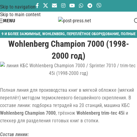
Skip to navigation
Skip to main content
MENU
9 И БОЛЕЕ ЗАЖИМНЫЕ
,
WOHLENBERG
,
ПЕРЕПЛЁТНОЕ ОБОРУДОВАНИЕ
,
ПОЛНЫЕ
Wohlenberg Champion 7000 (1998-
ЛИНИИ МЯГКОГО ПЕРЕПЛЕТА
,
ТЕРМОБИНДЕРЫ
2000 год)
Полная линия для производства книг в мягкой обложке (мягкий
переплёт) методом термоклеевого бесшвейного скрепления. В
составе линии: подборка тетрадей на 20 станций, машина КБС
Wohlenberg
Champion
7
00
0
, трёхнож
Wohlenberg trim-tec 45i
и
стеккер для разделения готовых книг в стопки.
Состав линии: