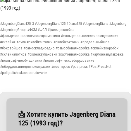
#JagenbergDiana125_3 #JagenbergDiana125 #Diana125 #JagenbergDiana #Jagenberg
#JagenbergGroup #ФСМ #ФСЛ #фальцесклейка
#фальцевальносклеивающаямашина #фальцевальносклеивающаялиния
#склейка1точка #склейка3точки #склейка4точки #продольныйшов
#боковойшов #самоскладноедно #самосбонаякоробка #склейкакоробок
#склейкалотков #склейкаупаковки #картоннаякоробка #картоннаяупаковка
#поліграфічнеобладнання #полиграфическоеборудование
#оборудованиедляполиграфии #постпресс #postpress #PostPressNet
#poligraficheskoeoborudovanie
📩 Хотите купить Jagenberg Diana
125 (1993 год)?