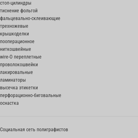
стоп-цилиндры
тиснение фольгой
фальцевально-склеивающие
трехножевые
крышкоделки
пооперационное
ниткошвейные
wire-O переплетные
проволокошвейки
лакировальные
ламинаторы
высечка этикетки
перфорационно-биговальные
оснастка
Социальная сеть полиграфистов