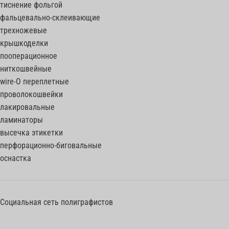
тиснение фольгой
фальцевально-склеивающие
трехножевые
крышкоделки
пооперационное
ниткошвейные
wire-O переплетные
проволокошвейки
лакировальные
ламинаторы
высечка этикетки
перфорационно-биговальные
оснастка
Социальная сеть полиграфистов