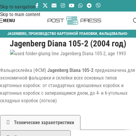
Skip to navigation
Skip to main content
MENU
JAGENBERG
,
ПРОИЗВОДСТВО КАРТОННОЙ УПАКОВКИ
,
ФАЛЬЦЕВАЛЬНО-
Jagenberg Diana 105-2 (2004 год)
СКЛЕИВАЮЩИЕ
Фальцесклейка (ФСМ)
Jagenberg Diana 105-2
предназначена для
экономичной фальцовки и склейки всех основных типов
картонных коробок: от стандартных одношовных коробок и
картонных коробок с запирающимся дном, до 4- и 6-угольных
складных коробок (лотков)
Технические харакетристики