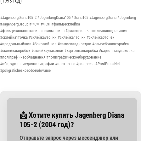
#JagenbergDiana105_2 #JagenbergDiana105 #Diana105 #JagenbergDiana #Jagenberg
#JagenbergGroup #ФСМ #ФСЛ #фальцесклейка
#фальцевальносклеивающаямашина #фальцевальносклеивающаялиния
#склейка1точка #склейка3точки #склейка4точки #склейка6точек
#продольныйшов #боковойшов #самоскладноедно #самосбонаякоробка
#склейкакоробок #склейкаупаковки #картоннаякоробка #картоннаяупаковка
#поліграфічнеобладнання #полиграфическоеборудование
#оборудованиедляполиграфии #постпресс #postpress #PostPressNet
#poligraficheskoeoborudovanie
📩 Хотите купить Jagenberg Diana
105-2 (2004 год)?
Отправьте запрос через мессенджер или