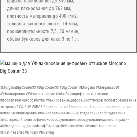
ширина лакирования до 330 мм,
длина лакирования до 762 мм,
плотность материала до 400 г/м2,
толщина лакового слоя 6…14 мкм,
производительность 7,5…30 м/мин,
объем бункеров для лака 3 по 1 л.
#MorganaDigiCoater33 #DigiCoater33 #DigiCoater #Morgana #Morgana8000
#УФлакировка #УФлакирование #обработкацифровыхоттисков
#послепечатнаяобработка #лакированиецифровыхоттисков #облагораживание
#отделка #УФ #UV #SRA3 #лакирование #лакировка #сплошноелакирование
#сплошнаялакировка #лакировальнаямашина #отделочноеоборудование
#постпресс #полиграфическоеоборудование #оборудованиедляполиграфии
#оболаднаннядляполіграфії #poligraficheskoeoborudovanie #postpress
#PostPressNet #bindery #finishing