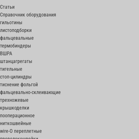
Статьи
Справочник оборудования
гильотины
листоподборки
фальцевальные
термобиндеры
ВШРА
штанцагрегаты
тигельные
стоп-цилиндры
тиснение фольгой
фальцевально-склеивающие
трехножевые
крышкоделки
пооперационное
ниткошвейные
wire-O переплетные
проволокошвейки