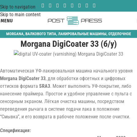
Skip to navigation
Skip to main content
MENU
MORGANA
,
ВАЛКОВОГО ТИПА
,
ЛАКИРОВАЛЬНЫЕ МАШИНЫ
,
ОТДЕЛОЧНОЕ
Morgana DigiCoater 33 (б/у)
ОБОРУДОВАНИЕ
,
СПЛОШНАЯ ЛАКИРОВКА
Автоматическая УФ-лакировальная машина начального уровня
Morgana DigiCoater 33
, для обработки офсетных и цифровых
оттисков формата
SRA3
. Может выполнять УФ-покрытие, либо
нанесение праймера. Простое и удобное управление с пульта с
сенсорным экраном. Лёгкая очистка машины, посредством
переведения рычага в системе подачи лака в положение
“Смывка”, и его возврата в рабочее положение после очистки.
Спецификация: