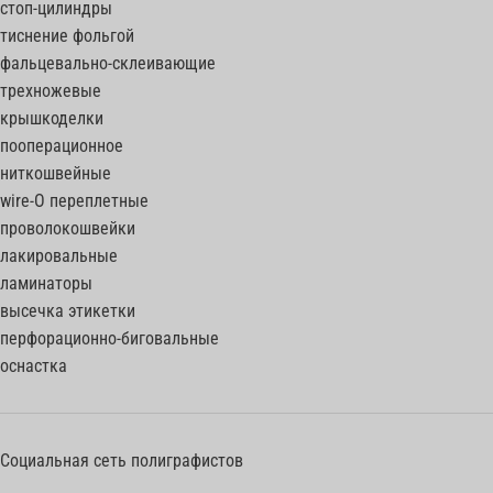
стоп-цилиндры
тиснение фольгой
фальцевально-склеивающие
трехножевые
крышкоделки
пооперационное
ниткошвейные
wire-O переплетные
проволокошвейки
лакировальные
ламинаторы
высечка этикетки
перфорационно-биговальные
оснастка
Социальная сеть полиграфистов