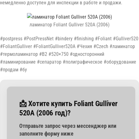
немедленно доступен для инспекции в работе и продажи.
ламинатор Foliant Gulliver 520A (2006)
#postpress #PostPressNet #bindery #finishing #Foliant #Gulliver520
#FoliantGulliver #FoliantGulliver520A #Чехия #Czech #ламинатор
#термоламинатор #B2 #520×750 #односторонний
#ламинирование #сепаратор #полиграфическое #оборудование
#продам #бу
📩 Хотите купить Foliant Gulliver
520A (2006 год)?
Отправьте запрос через мессенджер или
заполните форму ниже