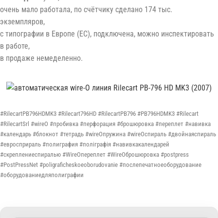
очень мало работала, по счётчику сделано 174 тыс.
экземпляров,
с типографии в Европе (ЕС), подключена, можно инспектировать
в работе,
в продаже немеделенно.
#RilecartPB796HDMK3 #Rilecart796HD #RilecartPB796 #PB796HDMK3 #Rilecart
#RilecartSrl #wireO #пробивка #перфорация #брошюровка #переплет #навивка
#календарь #блокнот #тетрадь #wireOпружина #wireOспираль #двойнаяспираль
#евросприраль #полиграфия #поліграфія #навивкакалендарей
#скреплениеспиралью #WireOпереплет #WireOброшюровка #postpress
#PostPressNet #poligraficheskoeoborudovanie #послепечатноеоборудование
#оборудованиедляполиграфии