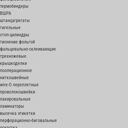
термобиндеры
ВШРА
штанцагрегаты
тигельные
стоп-цилиндры
тиснение фольгой
фальцевально-склеивающие
трехножевые
крышкоделки
пооперационное
ниткошвейные
wire-O переплетные
проволокошвейки
лакировальные
ламинаторы
высечка этикетки
перфорационно-биговальные
оснастка