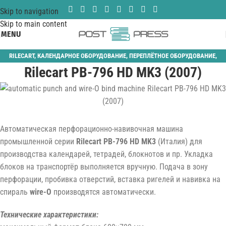
Skip to navigation
Skip to main content
MENU
RILECART
,
КАЛЕНДАРНОЕ ОБОРУДОВАНИЕ
,
ПЕРЕПЛЁТНОЕ ОБОРУДОВАНИЕ
,
Rilecart PB-796 HD MK3 (2007)
ПЕРЕПЛЕТЧИКИ
,
ПЕРФОРАТОРЫ
Автоматическая перфорационно-навивочная машина
промышленной серии
Rilecart PB-796 HD MK3
(Италия) для
производства календарей, тетрадей, блокнотов и пр. Укладка
блоков на транспортёр выполняется вручную. Подача в зону
перфорации, пробивка отверстий, вставка ригелей и навивка на
спираль
wire-O
производятся автоматически.
Технические характеристики: