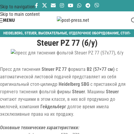
Skip to navigation
Skip to main content
MENU
HEIDELBERG
,
STEUER
,
ВЫСЕКАТЕЛЬНЫЕ
,
ОТДЕЛОЧНОЕ ОБОРУДОВАНИЕ
,
СТОП-
Steuer PZ 77 (б/у)
ЦИЛИНДРЫ
,
ТИСНЕНИЕ ФОЛЬГОЙ
Пресс для тиснения
Steuer PZ 77
формата
B2 (57×77 см)
с
автоматической листовой подачей представляет из себя
оригинальный стоп-цилиндр
Heidelberg SBG
с приставкой для
горячего тиснения фольгой фирмы
Steuer
. Машины
Steuer
считают лучшими в этом классе, в них всё продумано до
мелочей, компания
Гейдельберг
долгое время имела
эксклюзивные права на их продажу.
Основные технические характеристики: