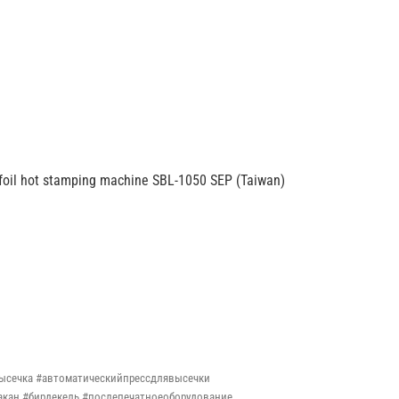
высечка #автоматическийпрессдлявысечки
акан #бирдекель #послепечатноеоборудование