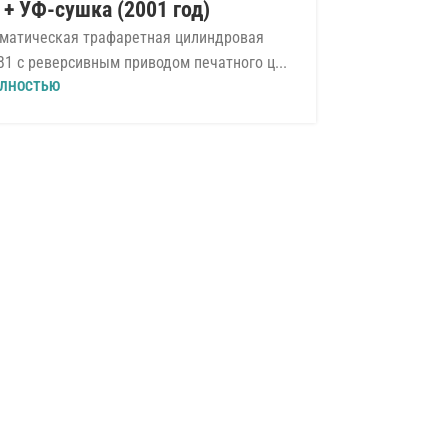
I + УФ-сушка (2001 год)
АКИРОВКА
,
ШЕЛКОТРАФАРЕТНОГО ТИПА
ИЮЛ
оматическая трафаретная цилиндровая
B1 с реверсивным приводом печатного ц...
ЛНОСТЬЮ
H
Hori
2-х башен
SPF-20A /