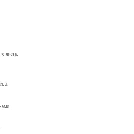
го листа,
ева,
нами.
,