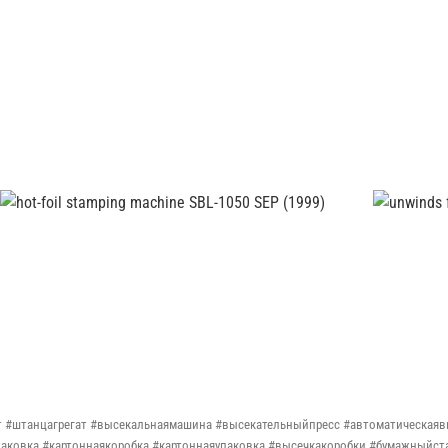
т #штанцагрегат #высекальнаямашина #высекательныйпресс #автоматическая
аковка #картоннаякоробка #картоннаяупаковка #высечкакоробки #бумажныйст