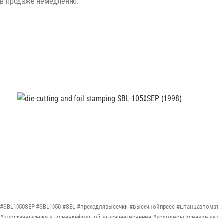
в продаже немедленно.
#SBL1050SEP #SBL1050 #SBL #прессдлявысечки #высечнойпресс #штанцавтома
#плоскаявысечка #тиснениефольгой #горячеетиснение #холодноетиснение #уп