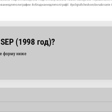
аниедляполиграфии #обладнаннядляполіграфії #poligraficheskoeoborudovanie #
SEP (1998 год)?
те форму ниже