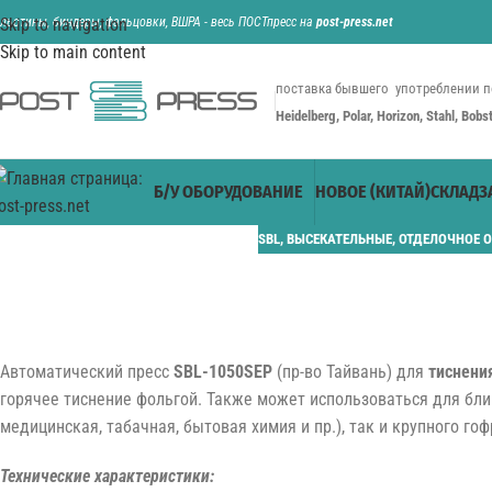
ильотины, биндеры, фальцовки, ВШРА - весь ПОСТпресс на
Skip to navigation
post-press.net
Skip to main content
поставка бывшего употреблении п
Heidelberg, Polar, Horizon, Stahl, Bob
Б/У ОБОРУДОВАНИЕ
НОВОЕ (КИТАЙ)
СКЛАД
З
SBL
,
ВЫСЕКАТЕЛЬНЫЕ
,
ОТДЕЛОЧНОЕ 
Автоматический пресс
SBL-1050SEP
(пр-во Тайвань) для
тиснени
горячее тиснение фольгой. Также может использоваться для бли
медицинская, табачная, бытовая химия и пр.), так и крупного го
Технические характеристики: