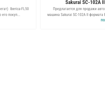
Sakurai SС-102A I
ОБОРУДОВАНИЕ
,
СПЛОШНАЯ Л
ИЮЛ
гат) Iberica-FL50
Предлагается для продажи авт
 его покуп...
машина Sakurai SС-102A II формата 
ПО