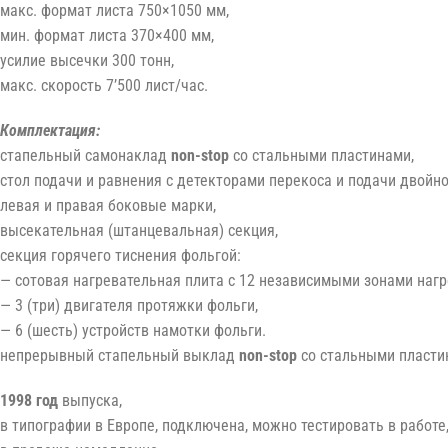
макс. формат листа 750×1050 мм,
мин. формат листа 370×400 мм,
усилие высечки 300 тонн,
макс. скорость 7’500 лист/час.
Комплектация:
стапельный самонаклад
non-stop
со стальными пластинами,
стол подачи и равнения с детекторами перекоса и подачи двойно
левая и правая боковые марки,
высекательная (штанцевальная) секция,
секция горячего тиснения фольгой:
— сотовая нагревательная плита с 12 независимыми зонами нагр
— 3 (три) двигателя протяжки фольги,
— 6 (шесть) устройств намотки фольги.
непрерывный стапельный выклад
non-stop
со стальными пласти
1998 год
выпуска,
в типографии в Европе, подключена, можно тестировать в работе