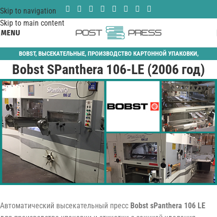
Skip to navigation
Skip to main content
MENU
BOBST
,
ВЫСЕКАТЕЛЬНЫЕ
,
ПРОИЗВОДСТВО КАРТОННОЙ УПАКОВКИ
,
Bobst SPanthera 106-LE (2006 год)
ШТАНЦАГРЕГАТЫ
Автоматический высекательный пресс
Bobst sPanthera 106 LE