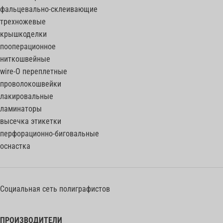
фальцевально-склеивающие
трехножевые
крышкоделки
пооперационное
ниткошвейные
wire-O переплетные
проволокошвейки
лакировальные
ламинаторы
высечка этикетки
перфорационно-биговальные
оснастка
Социальная сеть полиграфистов
ПРОИЗВОДИТЕЛИ