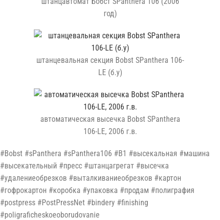
штанцавтомат Бобст SPanthera 106 (2006
год)
штанцевальная секция Bobst SPanthera 106-
LE (б.у)
автоматическая высечка Bobst SPanthera
106-LE, 2006 г.в.
#Bobst #sPanthera #sPanthera106 #B1 #высекальная #машина
#высекательный #пресс #штанцагрегат #высечка
#удалениеобрезков #выталкиваниеобрезков #картон
#гофрокартон #коробка #упаковка #продам #полиграфия
#postpress #PostPressNet #bindery #finishing
#poligraficheskoeoborudovanie