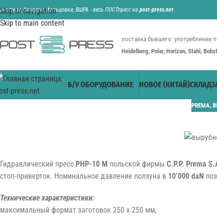
ильотины, биндеры, фальцовки, ВШРА - весь ПОСТпресс на
Skip to navigation
post-press.net
Skip to main content
поставка бывшего употреблении п
Heidelberg, Polar, Horizon, Stahl, Bob
Б/У ОБОРУДОВАНИЕ
НОВОЕ (КИТАЙ)
СКЛАД
З
PREMA
,
В
Гидравлический пресс
PHP-10 M
польской фирмы
C.P.P. Prema S.
стоп-приверток. Номинальное давление ползуна в
10’000 daN
поз
Технические характеристики:
максимальный формат заготовок 250 x 250 мм,