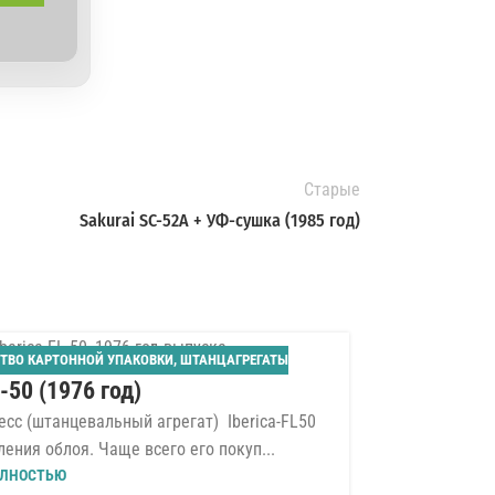
Старые
Sakurai SС-52A + УФ-сушка (1985 год)
ТВО КАРТОННОЙ УПАКОВКИ
,
ШТАНЦАГРЕГАТЫ
02
L-50 (1976 год)
АВГ
сс (штанцевальный агрегат) Iberica-FL50
ления облоя. Чаще всего его покуп...
ЛНОСТЬЮ