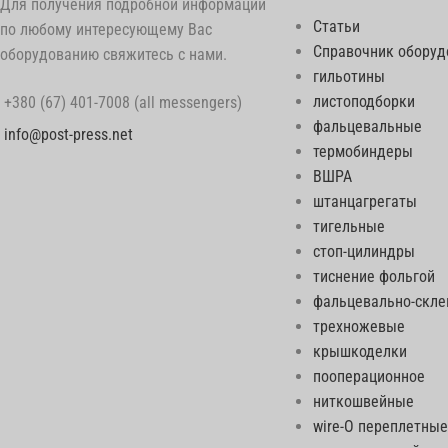
Для получения подробной информации
Статьи
по любому интересующему Вас
Справочник оборуд
оборудованию свяжитесь с нами.
гильотины
листоподборки
+380 (67) 401-7008 (all messengers)
фальцевальные
info@post-press.net
термобиндеры
ВШРА
штанцагрегаты
тигельные
стоп-цилиндры
тиснение фольгой
фальцевально-скл
трехножевые
крышкоделки
пооперационное
ниткошвейные
wire-O переплетные