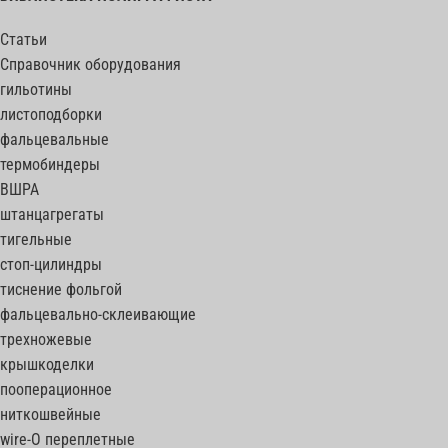
Статьи
Справочник оборудования
гильотины
листоподборки
фальцевальные
термобиндеры
ВШРА
штанцагрегаты
тигельные
стоп-цилиндры
тиснение фольгой
фальцевально-склеивающие
трехножевые
крышкоделки
пооперационное
ниткошвейные
wire-O переплетные