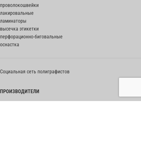
проволокошвейки
лакировальные
ламинаторы
высечка этикетки
перфорационно-биговальные
оснастка
Социальная сеть полиграфистов
ПРОИЗВОДИТЕЛИ
Heidelberg Postpress
Polar (Adolf Mohr)
Bobst
Horizon
Muller Martini