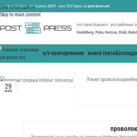
ильотины, биндеры, фальцовки, ВШРА - весь ПОСТпресс на
Skip to navigation
post-press.net
Skip to main content
поставка бывшего употреблении п
Heidelberg, Polar, Horizon, Stahl, Bob
Б/У ОБОРУДОВАНИЕ
НОВОЕ (КИТАЙ)
СКЛАД
З
Узкие проволокошвейные
29
МАЙ
проволок