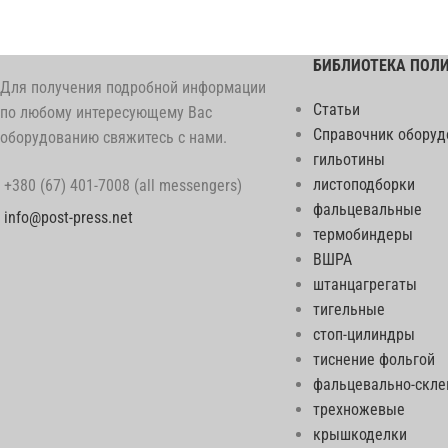
БИБЛИОТЕКА ПОЛ
Для получения подробной информации
Статьи
по любому интересующему Вас
Справочник оборуд
оборудованию свяжитесь с нами.
гильотины
листоподборки
+380 (67) 401-7008 (all messengers)
фальцевальные
info@post-press.net
термобиндеры
ВШРА
штанцагрегаты
тигельные
стоп-цилиндры
тиснение фольгой
фальцевально-скл
трехножевые
крышкоделки