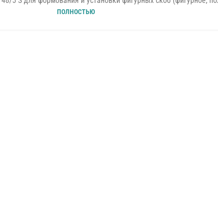
48/5 S для формования и установки фигурных скоб (фигурное, пол
ПОЛНОСТЬЮ