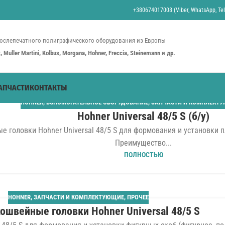
+380674017008 (Viber, WhatsApp, Tel
ослепечатного полиграфического оборудования из Европы
st, Muller Martini, Kolbus, Morgana, Hohner, Freccia, Steinemann и др.
АПЧАСТИ
КОНТАКТЫ
HOHNER
,
ВСПОМОГАТЕЛЬНОЕ ОБОРУДОВАНИЕ
,
ЗАПЧАСТИ И КОМПЛЕКТ
Hohner Universal 48/5 S (б/у)
 головки Hohner Universal 48/5 S для формования и установки п
Преимущество...
ПОЛНОСТЬЮ
HOHNER
,
ЗАПЧАСТИ И КОМПЛЕКТУЮЩИЕ
,
ПРОЧЕЕ
ошвейные головки Hohner Universal 48/5 S