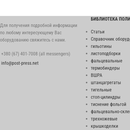
БИБЛИОТЕКА ПОЛ
Для получения подробной информации
Статьи
по любому интересующему Вас
Справочник оборуд
оборудованию свяжитесь с нами.
гильотины
листоподборки
+380 (67) 401-7008 (all messengers)
фальцевальные
info@post-press.net
термобиндеры
ВШРА
штанцагрегаты
тигельные
стоп-цилиндры
тиснение фольгой
фальцевально-скл
трехножевые
крышкоделки