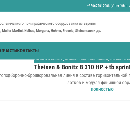
+380674017008 (Viber, WhatsA
ослепечатного полиграфического оборудования из Европы
st, Muller Martini, Kolbus, Morgana, Hohner, Freccia, Steinemann и др.
АПЧАСТИ
КОНТАКТЫ
THEISEN & BONITZ
,
БРОШЮРОВОЧНЫЕ ЛИНИИ
,
ГОРИЗОНТА
Theisen & Bonitz B 310 HP + tb sprin
топодборочно-брошюровальная линия в составе горизонтальной под
лотков и модуля финишной обра
ПОЛНОСТЬЮ