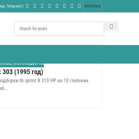
pp, Telegram) |
СВЯЗАТЬСЯ
ЛЬНЫЕ
,
ЛИСТОПОДБОРКИ
t 303 (1995 год)
борки tb sprint B 310 HP на 10 глубоких
б...