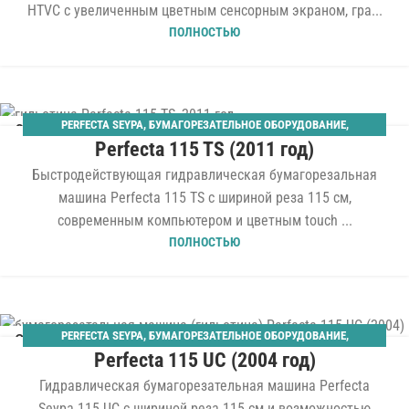
HTVC с увеличенным цветным сенсорным экраном, гра...
ПОЛНОСТЬЮ
PERFECTA SEYPA
,
БУМАГОРЕЗАТЕЛЬНОЕ ОБОРУДОВАНИЕ
,
04
Perfecta 115 TS (2011 год)
ОДНОНОЖЕВЫЕ
,
ШИРИНА 1150 ММ
АПР
Быстродействующая гидравлическая бумагорезальная
машина Perfecta 115 TS с шириной реза 115 см,
современным компьютером и цветным touch ...
ПОЛНОСТЬЮ
PERFECTA SEYPA
,
БУМАГОРЕЗАТЕЛЬНОЕ ОБОРУДОВАНИЕ
,
26
Perfecta 115 UC (2004 год)
ОДНОНОЖЕВЫЕ
,
ШИРИНА 1150 ММ
ЯНВ
Гидравлическая бумагорезательная машина Perfecta
Seypa 115 UC с шириной реза 115 см и возможностью