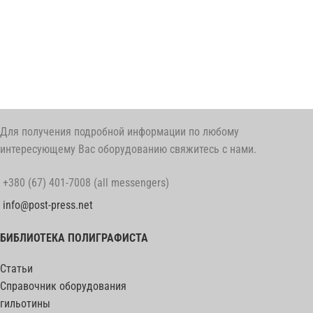
Для получения подробной информации по любому
интересующему Вас оборудованию свяжитесь с нами.
+380 (67) 401-7008 (all messengers)
info@post-press.net
БИБЛИОТЕКА ПОЛИГРАФИСТА
Статьи
Справочник оборудования
гильотины