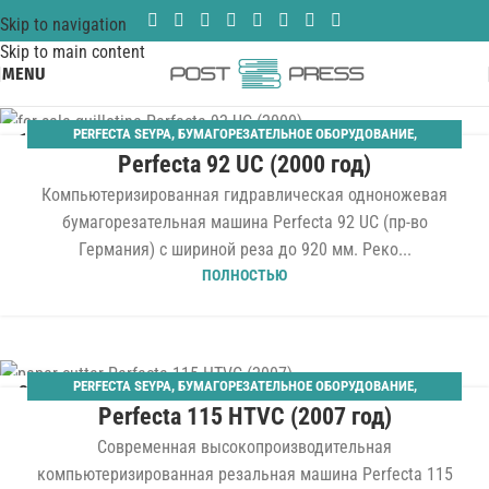
Skip to navigation
Skip to main content
MENU
PERFECTA SEYPA
,
БУМАГОРЕЗАТЕЛЬНОЕ ОБОРУДОВАНИЕ
,
10
Perfecta 92 UC (2000 год)
ОДНОНОЖЕВЫЕ
,
ШИРИНА 920 ММ
ЯНВ
Компьютеризированная гидравлическая одноножевая
бумагорезательная машина Perfecta 92 UC (пр-во
Германия) с шириной реза до 920 мм. Реко...
ПОЛНОСТЬЮ
PERFECTA SEYPA
,
БУМАГОРЕЗАТЕЛЬНОЕ ОБОРУДОВАНИЕ
,
08
Perfecta 115 HTVC (2007 год)
ОДНОНОЖЕВЫЕ
,
ШИРИНА 1550 ММ
АПР
Современная высокопроизводительная
компьютеризированная резальная машина Perfecta 115