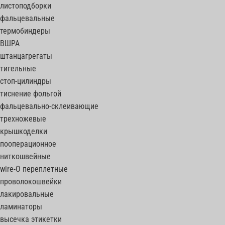
листоподборки
фальцевальные
термобиндеры
ВШРА
штанцагрегаты
тигельные
стоп-цилиндры
тиснение фольгой
фальцевально-склеивающие
трехножевые
крышкоделки
пооперационное
ниткошвейные
wire-O переплетные
проволокошвейки
лакировальные
ламинаторы
высечка этикетки