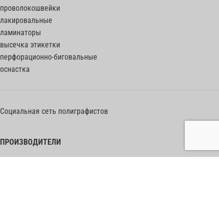
проволокошвейки
лакировальные
ламинаторы
высечка этикетки
перфорационно-биговальные
оснастка
Социальная сеть полиграфистов
ПРОИЗВОДИТЕЛИ
Heidelberg Postpress
Polar (Adolf Mohr)
Bobst
Horizon
Muller Martini