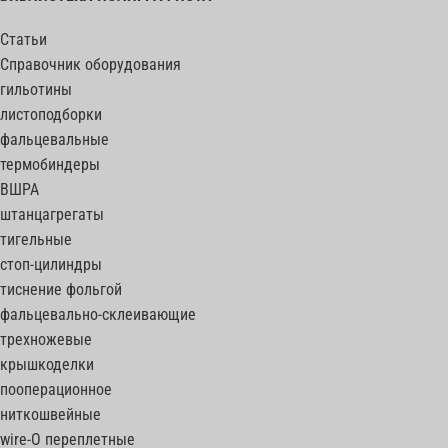
Статьи
Справочник оборудования
гильотины
листоподборки
фальцевальные
термобиндеры
ВШРА
штанцагрегаты
тигельные
стоп-цилиндры
тиснение фольгой
фальцевально-склеивающие
трехножевые
крышкоделки
пооперационное
ниткошвейные
wire-O переплетные