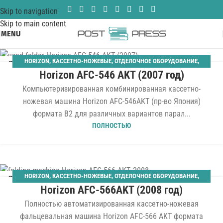
Skip to navigation
Skip to main content
MENU
HORIZON
,
КАССЕТНО-НОЖЕВЫЕ
,
ОТДЕЛОЧНОЕ ОБОРУДОВАНИЕ
,
03
Horizon AFC-546 AKT (2007 год)
ПЛОСКОСТАПЕЛЬНЫЙ САМОНАКЛАД
,
ФАЛЬЦЕВАЛЬНЫЕ
АПР
Компьютеризированная комбинированная кассетно-
ножевая машина Horizon AFC-546AKT (пр-во Япония)
формата B2 для различных вариантов парал...
ПОЛНОСТЬЮ
HORIZON
,
КАССЕТНО-НОЖЕВЫЕ
,
ОТДЕЛОЧНОЕ ОБОРУДОВАНИЕ
,
30
Horizon AFC-566AKT (2008 год)
ПЛОСКОСТАПЕЛЬНЫЙ САМОНАКЛАД
,
ФАЛЬЦЕВАЛЬНЫЕ
ЯНВ
Полностью автоматизированная кассетно-ножевая
фальцевальная машина Horizon AFC-566 AKT формата