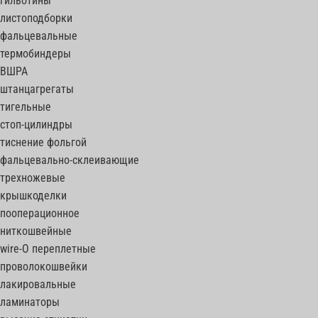
гильотины
листоподборки
фальцевальные
термобиндеры
ВШРА
штанцагрегаты
тигельные
стоп-цилиндры
тиснение фольгой
фальцевально-склеивающие
трехножевые
крышкоделки
пооперационное
ниткошвейные
wire-O переплетные
проволокошвейки
лакировальные
ламинаторы