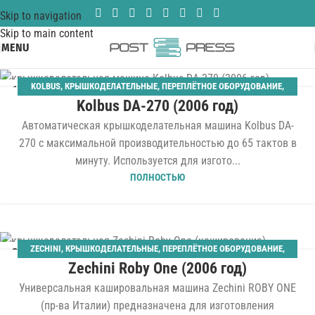
Skip to navigation
Skip to main content
MENU
KOLBUS
,
КРЫШКОДЕЛАТЕЛЬНЫЕ
,
ПЕРЕПЛЁТНОЕ ОБОРУДОВАНИЕ
,
11
Kolbus DA-270 (2006 год)
ТВЁРДЫЙ ПЕРЕПЛЁТ
ДЕК
Автоматическая крышкоделательная машина Kolbus DA-
270 с максимальной производительностью до 65 тактов в
минуту. Используется для изгото...
ПОЛНОСТЬЮ
ZECHINI
,
КРЫШКОДЕЛАТЕЛЬНЫЕ
,
ПЕРЕПЛЁТНОЕ ОБОРУДОВАНИЕ
,
30
Zechini Roby One (2006 год)
ПООПЕРАЦИОННОЕ ОБОРУДОВАНИЕ
,
ТВЁРДЫЙ ПЕРЕПЛЁТ
МАЙ
Универсальная кашировальная машина Zechini ROBY ONE
(пр-ва Италии) предназначена для изготовления