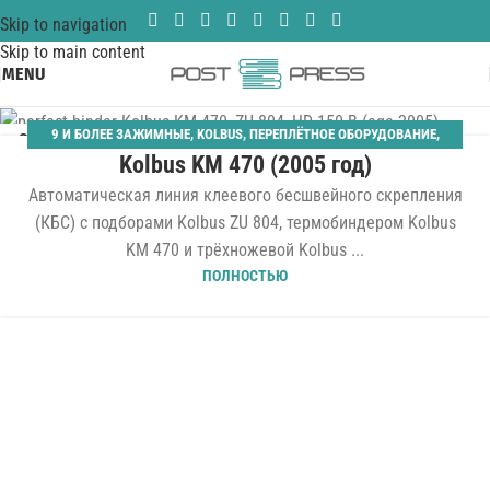
Skip to navigation
Skip to main content
MENU
9 И БОЛЕЕ ЗАЖИМНЫЕ
,
KOLBUS
,
ПЕРЕПЛЁТНОЕ ОБОРУДОВАНИЕ
,
06
Kolbus KM 470 (2005 год)
ПОЛНЫЕ ЛИНИИ МЯГКОГО ПЕРЕПЛЕТА
,
ТЕРМОБИНДЕРЫ
АПР
Автоматическая линия клеевого бесшвейного скрепления
(КБС) с подборами Kolbus ZU 804, термобиндером Kolbus
KM 470 и трёхножевой Kolbus ...
ПОЛНОСТЬЮ