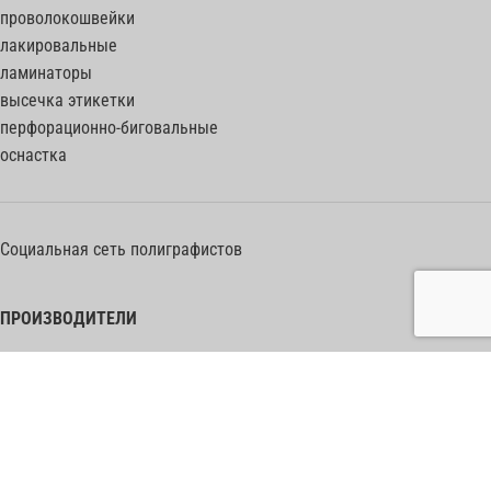
проволокошвейки
лакировальные
ламинаторы
высечка этикетки
перфорационно-биговальные
оснастка
Социальная сеть полиграфистов
ПРОИЗВОДИТЕЛИ
Heidelberg Postpress
Polar (Adolf Mohr)
Bobst
Horizon
Muller Martini