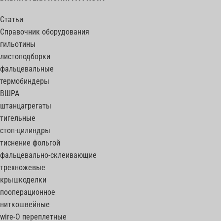
Статьи
Справочник оборудования
гильотины
листоподборки
фальцевальные
термобиндеры
ВШРА
штанцагрегаты
тигельные
стоп-цилиндры
тиснение фольгой
фальцевально-склеивающие
трехножевые
крышкоделки
пооперационное
ниткошвейные
wire-O переплетные