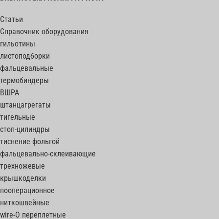
Статьи
Справочник оборудования
гильотины
листоподборки
фальцевальные
термобиндеры
ВШРА
штанцагрегаты
тигельные
стоп-цилиндры
тиснение фольгой
фальцевально-склеивающие
трехножевые
крышкоделки
пооперационное
ниткошвейные
wire-O переплетные