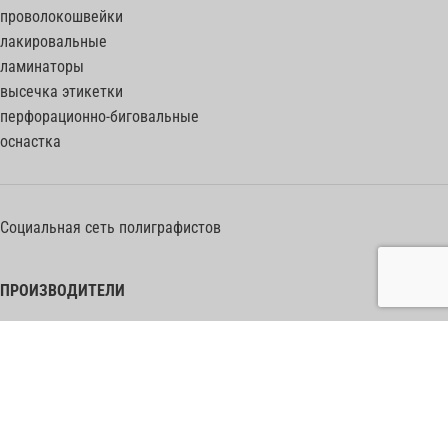
проволокошвейки
лакировальные
ламинаторы
высечка этикетки
перфорационно-биговальные
оснастка
Социальная сеть полиграфистов
ПРОИЗВОДИТЕЛИ
Heidelberg Postpress
Polar (Adolf Mohr)
Bobst
Horizon
Muller Martini