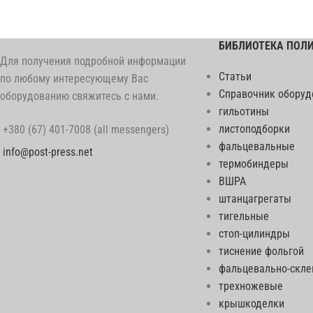
БИБЛИОТЕКА ПОЛ
Для получения подробной информации
Статьи
по любому интересующему Вас
Справочник оборуд
оборудованию свяжитесь с нами.
гильотины
листоподборки
+380 (67) 401-7008 (all messengers)
фальцевальные
info@post-press.net
термобиндеры
ВШРА
штанцагрегаты
тигельные
стоп-цилиндры
тиснение фольгой
фальцевально-скл
трехножевые
крышкоделки