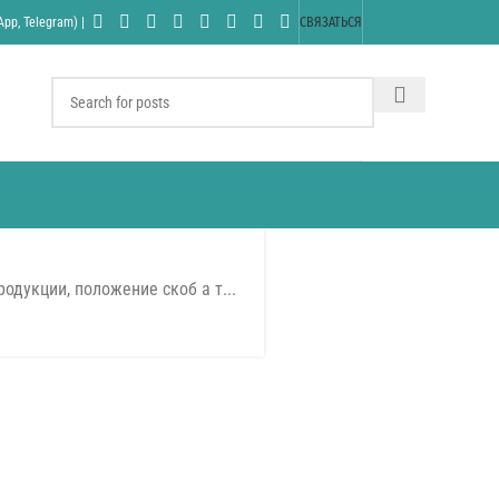
pp, Telegram) |
СВЯЗАТЬСЯ
дукции, положение скоб а т...