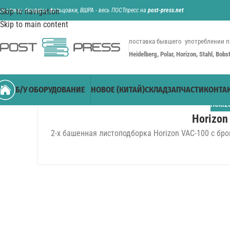
ильотины, биндеры, фальцовки, ВШРА - весь ПОСТпресс на
Skip to navigation
post-press.net
Skip to main content
поставка бывшего употреблении п
Heidelberg, Polar, Horizon, Stahl, Bob
Б/У ОБОРУДОВАНИЕ
НОВОЕ (КИТАЙ)
СКЛАД
ЗАПЧАСТИ
КОНТА
HORIZ
Horizon
2-х башенная листоподборка Horizon VAC-100 с бр
14
ИЮЛ