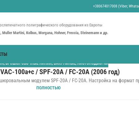
+380674017008 (Viber, WhatsA
ослепечатного полиграфического оборудования из Европы
st, Muller Martini, Kolbus, Morgana, Hohner, Freccia, Steinemann и др.
КТЫ
ON
,
БРОШЮРОВОЧНЫЕ ЛИНИИ
,
ВАКУУМНЫЕ
,
ЛИСТОПОДБОРКИ
 VAC-100a+c / SPF-20A / FC-20A (2006 год)
ошюровальным модулем SPF-20A / FC-20A. Настройка на формат про
ПОЛНОСТЬЮ